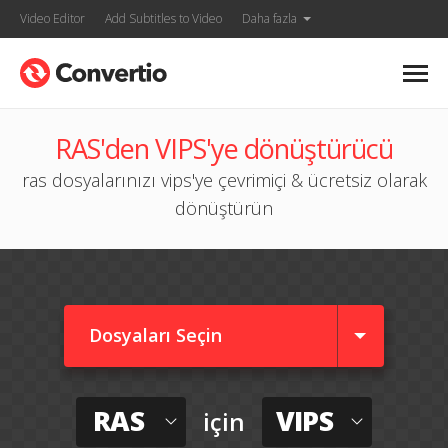
Video Editor
Add Subtitles to Video
Daha fazla
RAS'den VIPS'ye dönüştürücü
ras dosyalarınızı vips'ye çevrimiçi & ücretsiz olarak
dönüştürün
Dosyaları Seçin
RAS
VIPS
için