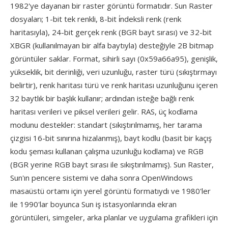
1982'ye dayanan bir raster görüntü formatıdır. Sun Raster
dosyaları; 1-bit tek renkli, 8-bit i̇ndeksli renk (renk
haritasıyla), 24-bit gerçek renk (BGR bayt sırası) ve 32-bit
XBGR (kullanılmayan bir alfa baytıyla) desteğiyle 2B bitmap
görüntüler saklar. Format, sihirli sayı (0x59a66a95), genişlik,
yükseklik, bit derinliği, veri uzunluğu, raster türü (sıkıştırmayı
belirtir), renk haritası türü ve renk haritası uzunluğunu içeren
32 baytlık bir başlık kullanır; ardından isteğe bağlı renk
haritası verileri ve piksel verileri gelir. RAS, üç kodlama
modunu destekler: standart (sıkıştırılmamış, her tarama
çizgisi 16-bit sınırına hizalanmış), bayt kodlu (basit bir kaçış
kodu şeması kullanan çalışma uzunluğu kodlama) ve RGB
(BGR yerine RGB bayt sırası ile sıkıştırılmamış). Sun Raster,
Sun'ın pencere sistemi ve daha sonra OpenWindows
masaüstü ortamı için yerel görüntü formatıydı ve 1980'ler
ile 1990'lar boyunca Sun iş istasyonlarında ekran
görüntüleri, simgeler, arka planlar ve uygulama grafikleri için