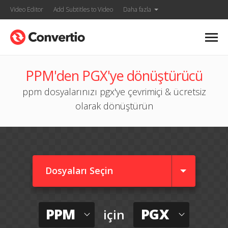
Video Editor
Add Subtitles to Video
Daha fazla
PPM'den PGX'ye dönüştürücü
ppm dosyalarınızı pgx'ye çevrimiçi & ücretsiz
olarak dönüştürün
Dosyaları Seçin
PPM
PGX
için