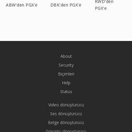
KWD'den
ABW'den PGX'e
DBK'den PGX'e
PGX'e
About
Security
Biçimleri
Help
Status
Video dönüştürücü
Ses dönüştürücü
Belge dönüştürücü
Görüntü dönüştürücü