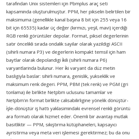
tarafından Unix sistemleri için Pbmplus araç seti
kapsaminda oluşturulmuştur. PPM, her pikselin belirtilen bir
maksimuma (genellikle kanal başına 8 bit için 255 veya 16
bit için 65535) kadar üç değer (kırmızı, yeşil, mavi) içerdiği
RGB renkli görüntüler depolar. Format, piksel degerlerinin
satır öncelikli sırada ondalik sayilar olarak yazildigi ASCII
(sihirli numara P3) ve degerlerin kompakt temsil için ham
baytlar olarak depolandigi i̇kili (sihirli numara P6)
varyantlarinda bulunur. Her i̇ki varyant da düz metin
basligiyla baslar: sihirli numara, genislik, yukseklik ve
maksimum renk degeri. PPM, PBM (tek renk) ve PGM (gri
tonlama) ile birlikte Netpbm uclusunu tamamlar ve
Netpbm'ın format birlikte calisabilirligine yönelik dönüştür-
i̇şle-dönüştür iş hattı yaklasimindaki evrensel renkli görüntü
ara formatı olarak hizmet eder. Önemli bir avantajı mutlak
basitliktir — PPM, sıkıştırma kütüphaneleri, kapsayıcı
ayristirma veya meta veri işlemesi gerektirmez; bu da onu