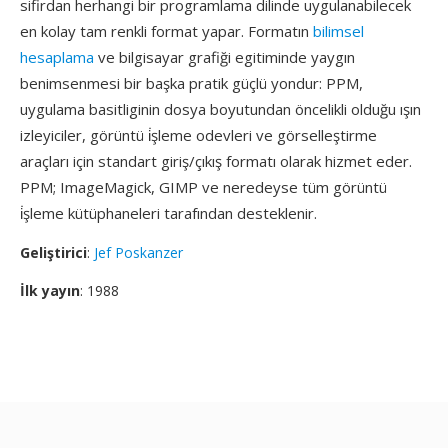
sifirdan herhangi bir programlama dilinde uygulanabilecek
en kolay tam renkli format yapar. Formatın
bilimsel
hesaplama
ve bilgisayar grafiği egitiminde yaygın
benimsenmesi bir başka pratik güçlü yondur: PPM,
uygulama basitliginin dosya boyutundan öncelikli olduğu ışın
izleyiciler, görüntü i̇şleme odevleri ve görselleştirme
araçları için standart giriş/çıkış formatı olarak hizmet eder.
PPM; ImageMagick, GIMP ve neredeyse tüm görüntü
i̇şleme kütüphaneleri tarafından desteklenir.
Geliştirici
:
Jef Poskanzer
İlk yayın
: 1988