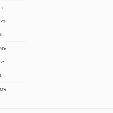
'e
V'e
D'e
M'e
S'e
N'e
M'e