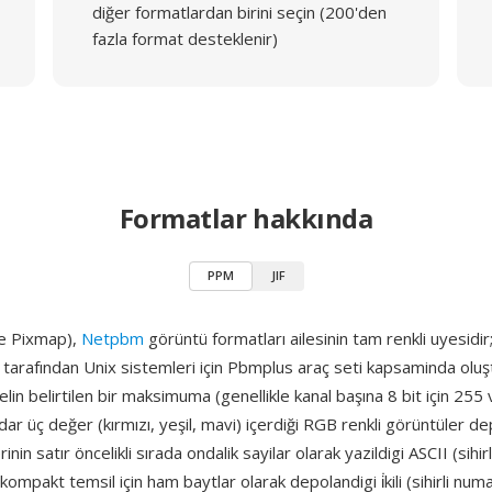
diğer formatlardan birini seçin (200'den
fazla format desteklenir)
Formatlar hakkında
PPM
JIF
e Pixmap),
Netpbm
görüntü formatları ailesinin tam renkli uyesidir
tarafından Unix sistemleri için Pbmplus araç seti kapsaminda oluş
lin belirtilen bir maksimuma (genellikle kanal başına 8 bit için 255
dar üç değer (kırmızı, yeşil, mavi) içerdiği RGB renkli görüntüler d
inin satır öncelikli sırada ondalik sayilar olarak yazildigi ASCII (sihi
kompakt temsil için ham baytlar olarak depolandigi i̇kili (sihirli num