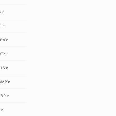
O'e
R'e
BA'e
TX'e
UB'e
BMP'e
EBP'e
'e