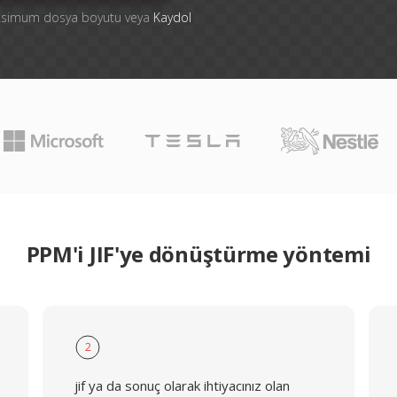
aksimum dosya boyutu veya
Kaydol
PPM'i JIF'ye dönüştürme yöntemi
2
jif ya da sonuç olarak ihtiyacınız olan