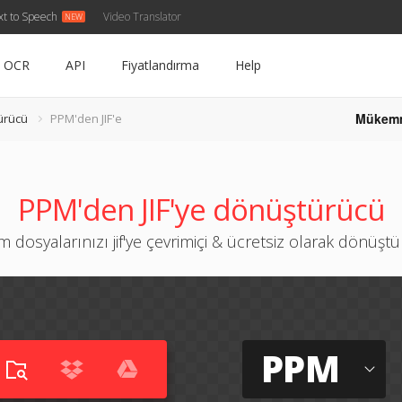
xt to Speech
Video Translator
OCR
API
Fiyatlandırma
Help
Mükem
ürücü
PPM'den JIF'e
PPM'den JIF'ye dönüştürücü
 dosyalarınızı jif'ye çevrimiçi & ücretsiz olarak dönüşt
PPM