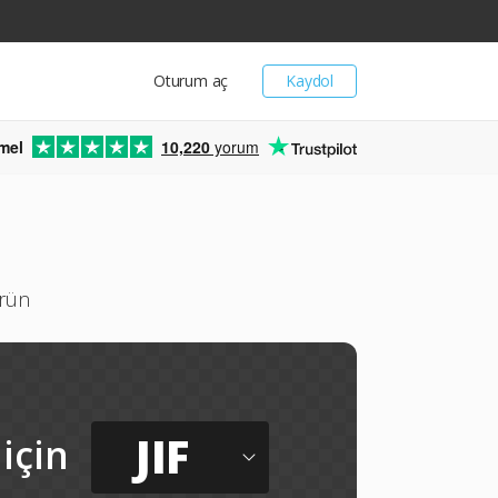
Oturum aç
Kaydol
mel
10,220
yorum
ürün
JIF
için