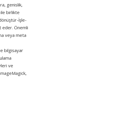
ra, genislik,
e birlikte
önüştür-i̇şle-
et eder. Önemli
irma veya meta
e bilgisayar
gulama
vleri ve
; ImageMagick,