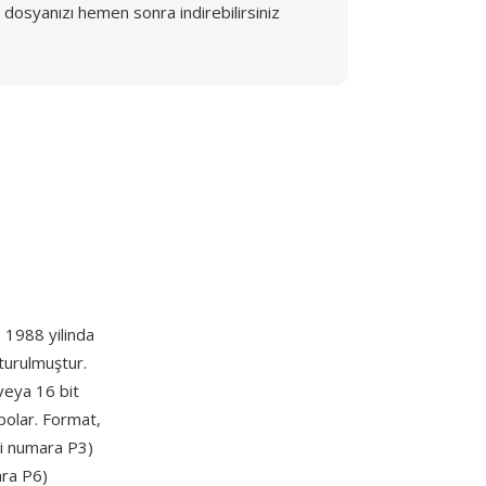
dosyanızı hemen sonra indirebilirsiniz
; 1988 yilinda
turulmuştur.
 veya 16 bit
epolar. Format,
rli numara P3)
ara P6)