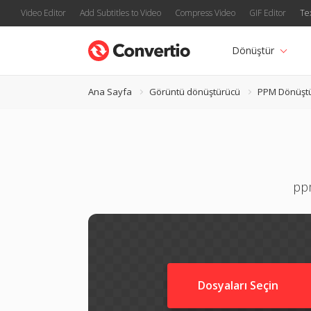
Video Editor
Add Subtitles to Video
Compress Video
GIF Editor
Te
Dönüştür
Ana Sayfa
Görüntü dönüştürücü
PPM Dönüşt
ppm
Dosyaları Seçin