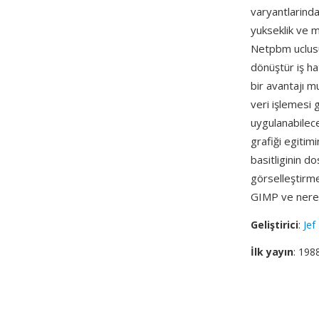
varyantlarinda 
yukseklik ve 
Netpbm uclusun
dönüştür iş ha
bir avantajı m
veri işlemesi 
uygulanabilec
grafiği egiti
basitliginin d
görselleştirme
GIMP ve nered
Geliştirici
:
Jef
İlk yayın
: 198