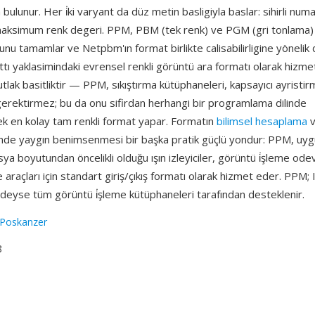
bulunur. Her i̇ki varyant da düz metin basligiyla baslar: sihirli numa
maksimum renk degeri. PPM, PBM (tek renk) ve PGM (gri tonlama) il
u tamamlar ve Netpbm'ın format birlikte calisabilirligine yönelik d
ttı yaklasimindaki evrensel renkli görüntü ara formatı olarak hizm
utlak basitliktir — PPM, sıkıştırma kütüphaneleri, kapsayıcı ayrist
gerektirmez; bu da onu sifirdan herhangi bir programlama dilinde
ek en kolay tam renkli format yapar. Formatın
bilimsel hesaplama
v
minde yaygın benimsenmesi bir başka pratik güçlü yondur: PPM, uy
osya boyutundan öncelikli olduğu ışın izleyiciler, görüntü i̇şleme ode
 araçları için standart giriş/çıkış formatı olarak hizmet eder. PPM
eyse tüm görüntü i̇şleme kütüphaneleri tarafından desteklenir.
 Poskanzer
8