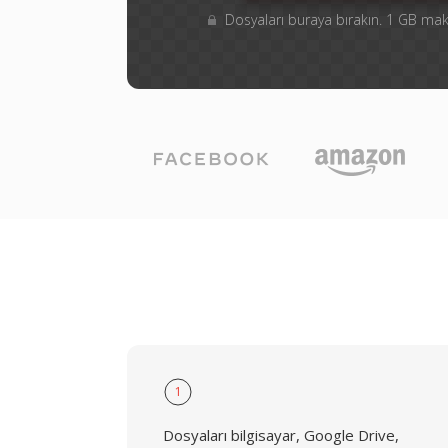
Dosyaları buraya bırakın. 1 GB m
1
Dosyaları bilgisayar, Google Drive,