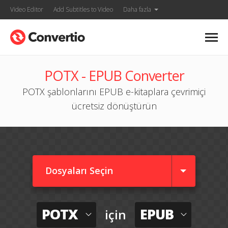
Video Editor
Add Subtitles to Video
Daha fazla
POTX - EPUB Converter
POTX şablonlarını EPUB e-kitaplara çevrimiçi
ücretsiz dönüştürün
Dosyaları Seçin
POTX
EPUB
için