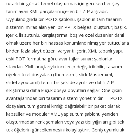
tutarlı bir görsel temel oluşturmak için gereken her şey —
tanımlayan XML parçalarını içeren bir ZIP arşividir.
Uygulandığında bir POTX şablonu, şablonun tam tasarım
sistemini miras alan yeni bir PPTX belgesi oluşturur; başlık,
içerik, i̇ki sütunlu, karşılaştırma, boş ve özel düzenler dahil
olmak üzere her biri hassas konumlandırılmış yer tutucularla
birden fazla slayt düzeni varyantı içerir. XML tabanlı yapı,
eski POT formatına göre avantajlar sunar: şablonlar
standart XML araçlarıyla incelenip değiştirilebilir, tasarım
öğeleri özel dosyalara (theme.xml, slideMaster.xml,
slideLayout.xml) temiz bir şekilde ayrılır ve dahili ZIP
sıkıştırması daha küçük dosya boyutları sağlar. Öne çıkan
avantajlarından biri tasarım sistemi yönetimidir — POTX
dosyaları, tüm görsel kimliği dağıtılabilir bir paket olarak
kapsüller ve modüler XML yapısı, tüm şablonu yeniden
oluşturmadan renk şemaları veya yazı tipi yığınları gibi tek
tek öğelerin güncellenmesini kolaylaştırır. Geniş uyumluluk