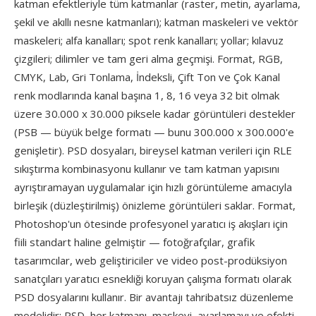
katman efektleriyle tüm katmanlar (raster, metin, ayarlama,
şekil ve akıllı nesne katmanları); katman maskeleri ve vektör
maskeleri; alfa kanalları; spot renk kanalları; yollar; kılavuz
çizgileri; dilimler ve tam geri alma geçmişi. Format, RGB,
CMYK, Lab, Gri Tonlama, İndeksli, Çift Ton ve Çok Kanal
renk modlarında kanal başına 1, 8, 16 veya 32 bit olmak
üzere 30.000 x 30.000 piksele kadar görüntüleri destekler
(PSB — büyük belge formatı — bunu 300.000 x 300.000'e
genişletir). PSD dosyaları, bireysel katman verileri için RLE
sıkıştırma kombinasyonu kullanır ve tam katman yapısını
ayrıştıramayan uygulamalar için hızlı görüntüleme amacıyla
birleşik (düzleştirilmiş) önizleme görüntüleri saklar. Format,
Photoshop'un ötesinde profesyonel yaratıcı iş akışları için
fiili standart haline gelmiştir — fotoğrafçılar, grafik
tasarımcılar, web geliştiriciler ve video post-prodüksiyon
sanatçıları yaratıcı esnekliği koruyan çalışma formatı olarak
PSD dosyalarını kullanır. Bir avantajı tahribatsız düzenleme
modelidir: PSD, her katmanı, maskeyi, ayarlamayı ve efekti