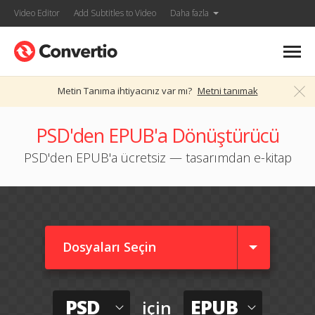
Video Editor
Add Subtitles to Video
Daha fazla
Metin Tanıma ihtiyacınız var mı?
Metni tanımak
PSD'den EPUB'a Dönüştürücü
PSD'den EPUB'a ücretsiz — tasarımdan e-kitap
Dosyaları Seçin
PSD
EPUB
için