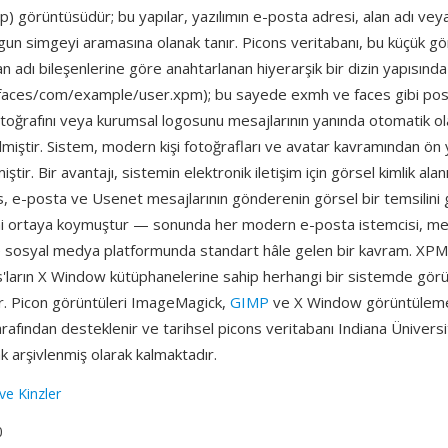
) görüntüsüdür; bu yapılar, yazılımın e-posta adresi, alan adı ve
un simgeyi aramasına olanak tanır. Picons veritabanı, bu küçük gö
lan adı bileşenlerine göre anahtarlanan hiyerarşik bir dizin yapısınd
. faces/com/example/user.xpm); bu sayede exmh ve faces gibi post
toğrafını veya kurumsal logosunu mesajlarının yanında otomatik ol
miştir. Sistem, modern kişi fotoğrafları ve avatar kavramından ön y
miştir. Bir avantajı, sistemin elektronik iletişim için görsel kimlik ala
ns, e-posta ve Usenet mesajlarının gönderenin görsel bir temsilin
rini ortaya koymuştur — sonunda her modern e-posta istemcisi, m
 sosyal medya platformunda standart hâle gelen bir kavram. XPM 
s'ların X Window kütüphanelerine sahip herhangi bir sistemde görü
ar. Picon görüntüleri ImageMagick,
GIMP
ve X Window görüntüleme
rafından desteklenir ve tarihsel picons veritabanı Indiana Ünivers
ak arşivlenmiş olarak kalmaktadır.
ve Kinzler
0