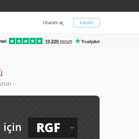
Oturum aç
Kaydol
mel
10,220
yorum
ü
türün
RGF
için