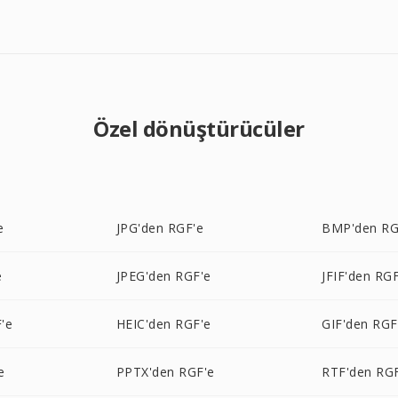
Özel dönüştürücüler
e
JPG'den RGF'e
BMP'den RG
e
JPEG'den RGF'e
JFIF'den RG
'e
HEIC'den RGF'e
GIF'den RGF
e
PPTX'den RGF'e
RTF'den RG