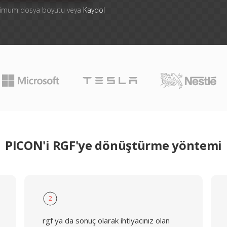
ksimum dosya boyutu veya
Kaydol
PICON'i RGF'ye dönüştürme yöntemi
2
rgf ya da sonuç olarak ihtiyacınız olan