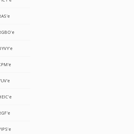
RAS'e
RGBO'e
UYVY'e
XPM'e
YUV'e
HEIC'e
RGF'e
IPS'e