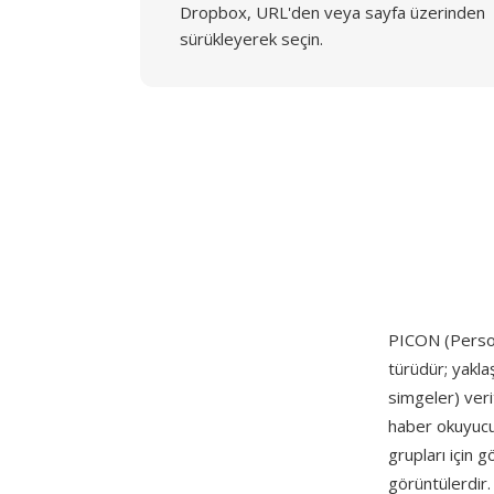
Dropbox, URL'den veya sayfa üzerinden
sürükleyerek seçin.
PICON (Perso
türüdür; yakla
simgeler) veri
haber okuyucul
grupları için g
görüntülerdir. 