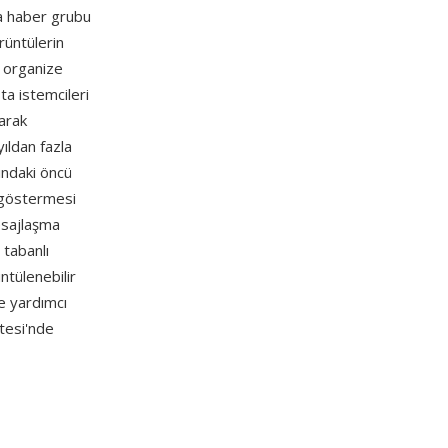
ya haber grubu
rüntülerin
a organize
a istemcileri
arak
ıldan fazla
nındaki öncü
i göstermesi
esajlaşma
tabanlı
ntülenebilir
 yardımcı
itesi'nde