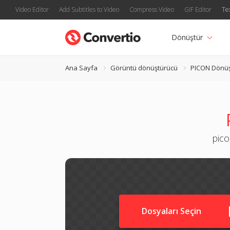
Video Editor
Add Subtitles to Video
Compress Video
GIF Editor
Te
Dönüştür
Ana Sayfa
Görüntü dönüştürücü
PICON Dönüş
pico
Dosyaları Seçin