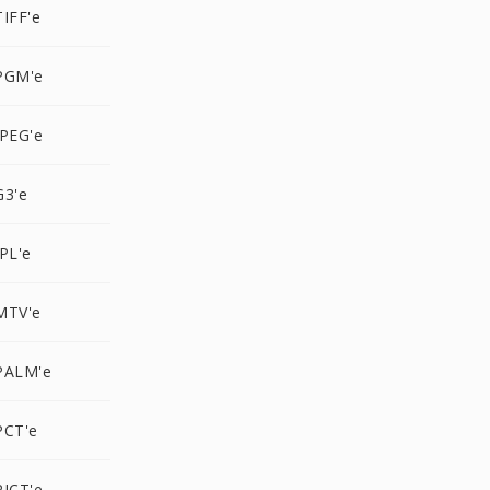
IFF'e
PGM'e
JPEG'e
G3'e
PL'e
MTV'e
PALM'e
PCT'e
PICT'e