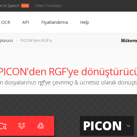
xt to Speech
Video Translator
OCR
API
Fiyatlandırma
Help
Mükem
türücü
PICON'den RGF'e
PICON'den RGF'ye dönüştürüc
n dosyalarınızı rgf'ye çevrimiçi & ücretsiz olarak dönüş
PICON