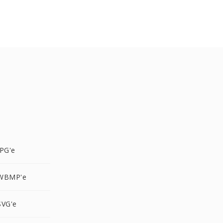
PG'e
 WBMP'e
SVG'e