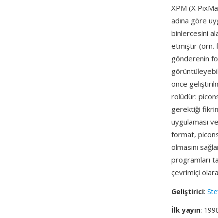
XPM (X PixMap
adına göre uyg
binlercesini a
etmiştir (örn
gönderenin fo
görüntüleyebil
önce geliştiril
rolüdür: pico
gerektiği fik
uygulaması ve
format, picon
olmasını sağl
programları ta
çevrimiçi olar
Geliştirici
:
Ste
İlk yayın
: 199