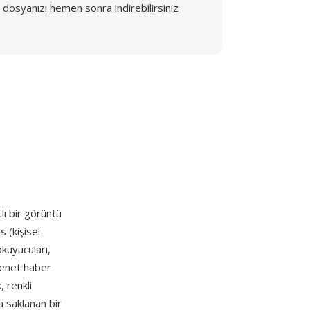
dosyanızı hemen sonra indirebilirsiniz
lı bir görüntü
 (kişisel
okuyucuları,
Usenet haber
, renkli
a saklanan bir