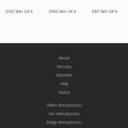
DDS'den SK'e
DNG'den SK'e
ERF'den SK'e
About
Security
Biçimleri
Help
Status
Video dönüştürücü
Ses dönüştürücü
Belge dönüştürücü