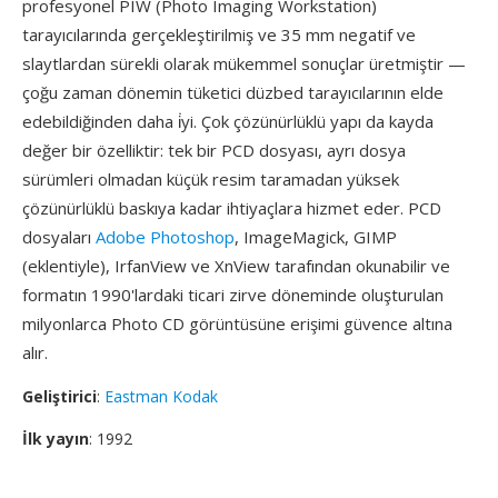
profesyonel PIW (Photo Imaging Workstation)
tarayıcılarında gerçekleştirilmiş ve 35 mm negatif ve
slaytlardan sürekli olarak mükemmel sonuçlar üretmiştir —
çoğu zaman dönemin tüketici düzbed tarayıcılarının elde
edebildiğinden daha i̇yi. Çok çözünürlüklü yapı da kayda
değer bir özelliktir: tek bir PCD dosyası, ayrı dosya
sürümleri olmadan küçük resim taramadan yüksek
çözünürlüklü baskıya kadar ihtiyaçlara hizmet eder. PCD
dosyaları
Adobe Photoshop
, ImageMagick, GIMP
(eklentiyle), IrfanView ve XnView tarafından okunabilir ve
formatın 1990'lardaki ticari zirve döneminde oluşturulan
milyonlarca Photo CD görüntüsüne erişimi güvence altına
alır.
Geliştirici
:
Eastman Kodak
İlk yayın
: 1992