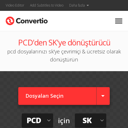
Video Editor
Add Subtitles to Video
Daha fazla
PCD'den SK'ye dönüştürücü
pcd dosyalarınızı sk'ye çevrimiçi & ücretsiz olarak
dönüştürün
Dosyaları Seçin
PCD
SK
için