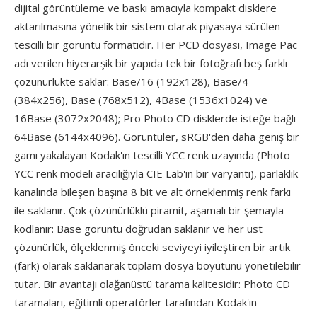
dijital görüntüleme ve baskı amacıyla kompakt disklere
aktarılmasına yönelik bir sistem olarak piyasaya sürülen
tescilli bir görüntü formatıdır. Her PCD dosyası, Image Pac
adı verilen hiyerarşik bir yapıda tek bir fotoğrafı beş farklı
çözünürlükte saklar: Base/16 (192x128), Base/4
(384x256), Base (768x512), 4Base (1536x1024) ve
16Base (3072x2048); Pro Photo CD disklerde isteğe bağlı
64Base (6144x4096). Görüntüler, sRGB'den daha geniş bir
gamı yakalayan Kodak'ın tescilli YCC renk uzayında (Photo
YCC renk modeli aracılığıyla CIE Lab'ın bir varyantı), parlaklık
kanalında bileşen başına 8 bit ve alt örneklenmiş renk farkı
ile saklanır. Çok çözünürlüklü piramit, aşamalı bir şemayla
kodlanır: Base görüntü doğrudan saklanır ve her üst
çözünürlük, ölçeklenmiş önceki seviyeyi iyileştiren bir artık
(fark) olarak saklanarak toplam dosya boyutunu yönetilebilir
tutar. Bir avantajı olağanüstü tarama kalitesidir: Photo CD
taramaları, eğitimli operatörler tarafından Kodak'ın