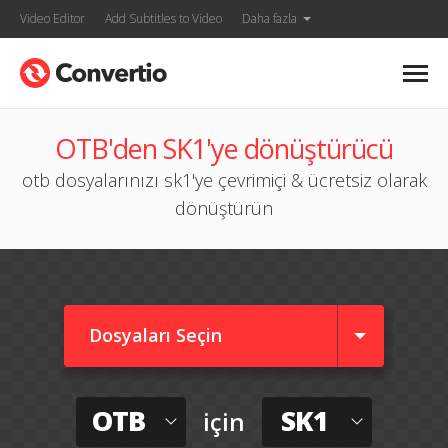
Video Editor
Add Subtitles to Video
Daha fazla
OTB'den SK1'ye dönüştürücü
otb dosyalarınızı sk1'ye çevrimiçi & ücretsiz olarak
dönüştürün
Dosyaları Seçin
OTB
SK1
için