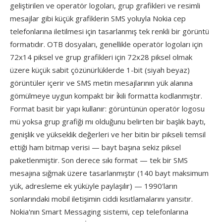
geliştirilen ve operatör logoları, grup grafikleri ve resimli
mesajlar gibi küçük grafiklerin SMS yoluyla Nokia cep
telefonlarına iletilmesi için tasarlanmış tek renkli bir görüntü
formatıdır. OTB dosyaları, genellikle operatör logoları için
72x14 piksel ve grup grafikleri için 72x28 piksel olmak
üzere küçük sabit çözünürlüklerde 1-bit (siyah beyaz)
görüntüler içerir ve SMS metin mesajlarının yük alanına
gömülmeye uygun kompakt bir i̇kili formatta kodlanmıştır.
Format basit bir yapı kullanır: görüntünün operatör logosu
mü yoksa grup grafiği mı olduğunu belirten bir başlık baytı,
genişlik ve yükseklik değerleri ve her bitin bir pikseli temsil
ettiği ham bitmap verisi — bayt başına sekiz piksel
paketlenmiştir. Son derece sıkı format — tek bir SMS
mesajına sığmak üzere tasarlanmıştır (140 bayt maksimum
yük, adresleme ek yüküyle paylaşılır) — 1990'ların
sonlarındaki mobil iletişimin ciddi kısıtlamalarını yansıtır.
Nokia'nın Smart Messaging sistemi, cep telefonlarına