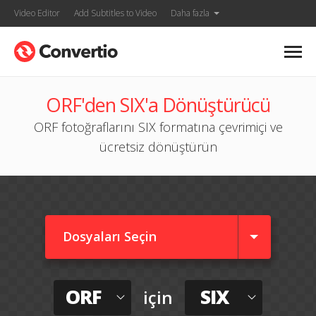
Video Editor
Add Subtitles to Video
Daha fazla
ORF'den SIX'a Dönüştürücü
ORF fotoğraflarını SIX formatına çevrimiçi ve
ücretsiz dönüştürün
Dosyaları Seçin
ORF
SIX
için