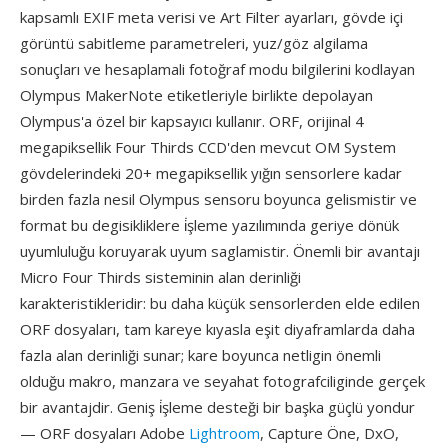
kapsamlı EXIF meta verisi ve Art Filter ayarları, gövde içi
görüntü sabitleme parametreleri, yuz/göz algilama
sonuçları ve hesaplamali fotoğraf modu bilgilerini kodlayan
Olympus MakerNote etiketleriyle birlikte depolayan
Olympus'a özel bir kapsayıcı kullanır. ORF, orijinal 4
megapiksellik Four Thirds CCD'den mevcut OM System
gövdelerindeki 20+ megapiksellik yığın sensorlere kadar
birden fazla nesil Olympus sensoru boyunca gelismistir ve
format bu degisikliklere i̇şleme yazılımında geriye dönük
uyumluluğu koruyarak uyum saglamistir. Önemli bir avantajı
Micro Four Thirds sisteminin alan derinliği
karakteristikleridir: bu daha küçük sensorlerden elde edilen
ORF dosyaları, tam kareye kıyasla eşit diyaframlarda daha
fazla alan derinliği sunar; kare boyunca netligin önemli
olduğu makro, manzara ve seyahat fotografciliginde gerçek
bir avantajdir. Geniş i̇şleme desteği bir başka güçlü yondur
— ORF dosyaları Adobe
Lightroom
, Capture Öne, DxO,