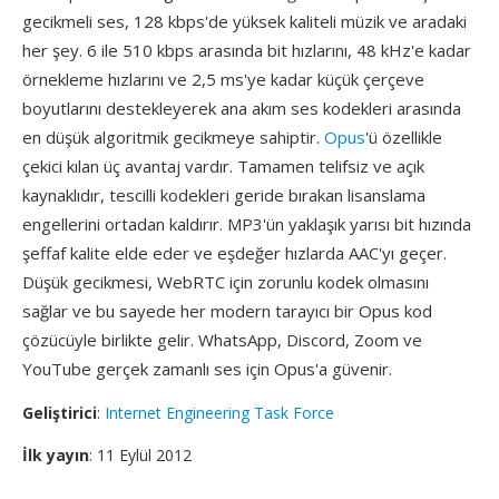
gecikmeli ses, 128 kbps'de yüksek kaliteli müzik ve aradaki
her şey. 6 ile 510 kbps arasında bit hızlarını, 48 kHz'e kadar
örnekleme hızlarını ve 2,5 ms'ye kadar küçük çerçeve
boyutlarını destekleyerek ana akım ses kodekleri arasında
en düşük algoritmik gecikmeye sahiptir.
Opus
'ü özellikle
çekici kılan üç avantaj vardır. Tamamen telifsiz ve açık
kaynaklıdır, tescilli kodekleri geride bırakan lisanslama
engellerini ortadan kaldırır. MP3'ün yaklaşık yarısı bit hızında
şeffaf kalite elde eder ve eşdeğer hızlarda AAC'yı geçer.
Düşük gecikmesi, WebRTC için zorunlu kodek olmasını
sağlar ve bu sayede her modern tarayıcı bir Opus kod
çözücüyle birlikte gelir. WhatsApp, Discord, Zoom ve
YouTube gerçek zamanlı ses için Opus'a güvenir.
Geliştirici
:
Internet Engineering Task Force
İlk yayın
: 11 Eylül 2012