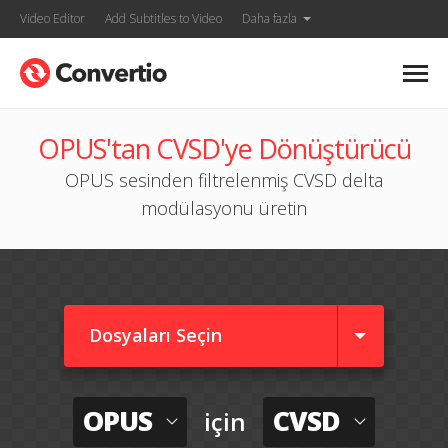
Video Editor
Add Subtitles to Video
Daha fazla
OPUS'tan CVSD'ye Dönüştürücü
OPUS sesinden filtrelenmiş CVSD delta
modülasyonu üretin
Dosyaları Seçin
OPUS
CVSD
için