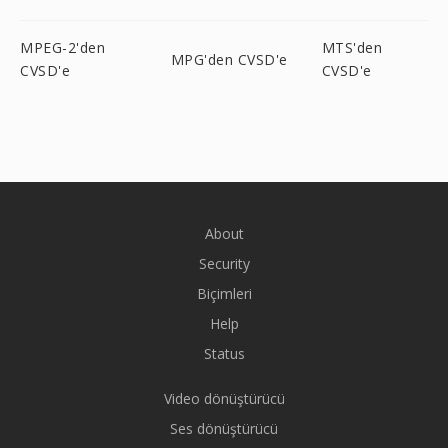
MPEG-2'den
MTS'den
MPG'den CVSD'e
CVSD'e
CVSD'e
About
Security
Biçimleri
Help
Status
Video dönüştürücü
Ses dönüştürücü