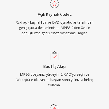
sarmalanabilir. Her i̇ki codec de temel MPEG-4
korumaktadır.
ASP standardını paylaştığından, DivX oynatmayı
Açık Kaynak Codec
destekleyen birçok bağımsız DVD oynatıcı ve
Xvid açık kaynaklıdır ve DVD oynatıcılar tarafından
medya cihazında oynatma sertifikası
geniş çapta desteklenir — MPEG-2'den Xvid'e
kazanmıştır. Windows, Linux, macOS ve diğer
dönüştürme geniş cihaz oynatması sağlar.
işletim sistemlerini kapsayan çapraz platform
desteği ile tamamen ücretsiz ve açık kaynak
yapısı, Xvid&#039;ı topluluk odaklı video
kodlamanın temel taşı haline getirmiştir. H.264
ve daha yeni codec&#039;ler yeni kodlama için
Basit İş Akışı
MPEG-4 ASP&#039;nın büyük ölçüde yerini
MPEG dosyanızı yükleyin, 2-XVID'yu seçin ve
almış olsa da Xvid, eski donanımlarla uyumluluk
Dönüştür'e tıklayın — baştan sona yalnızca birkaç
için ve eski medya koleksiyonlarında
tıklama.
kullanılmaya devam etmektedir.