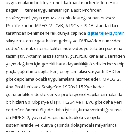
uygulamaların belirli yetenek katmanlarını hedeflemesini
sağlar — temel uygulamalar için Basit Profil'den
profesyonel yayın için 4:2:2 renk desteği sunan Yüksek
Profil'e kadar. MPEG-2, DVB, ATSC ve ISDB standartları
tarafından benimsenerek dünya çapında
dijital televizyonun
sıkıştırma omurgası haline gelmiş ve DVD-Video'nun video
codec'ı olarak sinema kalitesinde videoyu tüketici pazarına
taşımıştır. Aktarım akışı katmanı, gürültülü kanallar üzerinden
yayın dağıtımı için gerekli hata dayanıklılığı özelliklerine sahip
güçlü çoğullama sağlarken, program akışı varyantı DVD'ler
gibi depolama odaklı uygulamalara hizmet eder. MPEG-2,
Ana Profil Yüksek Seviye'de 1920x1152'ye kadar
çözünürlükleri destekler ve profesyonel yapılandırmalarda
bit hızları 80 Mbps'ye ulaşır. H.264 ve HEVC gibi daha yeni
codec'ler önemli ölçüde daha i̇yi sıkıştırma verimliliği sunsa
da MPEG-2, yayın altyapısında, kablolu ve uydu
sistemlerinde ve dünya çapında dolaşımdaki milyarlarca