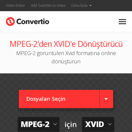
Video Editor
Add Subtitles to Video
Daha fazla
MPEG-2'den XVID'e Dönüştürücü
MPEG-2 görüntüleri Xvid formatına online
dönüştürün
Dosyaları Seçin
MPEG-2
XVID
için