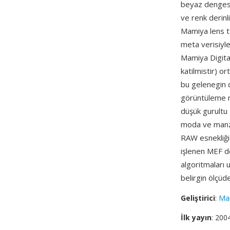
beyaz dengesi
ve renk derin
Mamiya lens ta
meta verisiyle
Mamiya Digita
katilmistir) o
bu gelenegin d
görüntüleme ni
düşük gurultu 
moda ve manzar
RAW esnekliği
işlenen MEF d
algoritmaları 
belirgin ölçüde
Geliştirici
:
Ma
İlk yayın
: 200