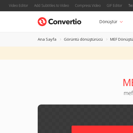
Video Editor
Add Subtitles to Video
Compress Video
GIF Editor
Te
Dönüştür
Ana Sayfa
Görüntü dönüştürücü
MEF Dönüştü
ME
mef