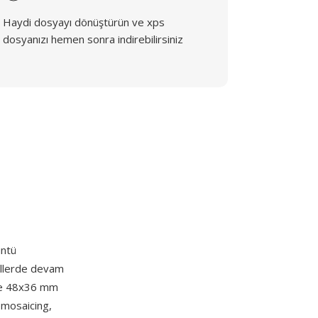
Haydi dosyayı dönüştürün ve xps
dosyanızı hemen sonra indirebilirsiniz
üntü
dellerde devam
kle 48x36 mm
emosaicing,