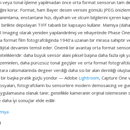
 veya tonal i̇şleme yapilmadan önce orta format sensorun tam dina
liğini korur. Format, ham Bayer desen verisini gömülü JPEG önizle
nimlama, enstantane hızı, diyafram ve olcum bilgilerini içeren kap
 birlikte depolayan TIFF tabanlı bir kapsayıcı kullanır. Mamiya (dah
l Imaging olarak yeniden yapılandırılmış ve nihayetinde Phase Ön
rta format film fotografciliginda 1940'a uzanan bir mirasa sahiptir
ijital devamini temsil eder. Önemli bir avantajı orta format senso
telikleridir: daha büyük sensör alanı piksel başına daha fazla ışık y
zeminleri, daha pürüzsüz tonal geçişler ve orta format fotografcila
a calismalarinda degeer verdiği daha ssi bir alan derinliği oluştu
 bir başka pratik güçlü yondur — Adobe
Lightroom
, Capture Öne 
osyaları, fotografcilarin bu sensorlere modern demosaicing ve gu
uygulamasına olanak tanır; genellikle kameranin orijinal islemesini
 daha i̇yi sonuçlar elde edilir.
miya
4