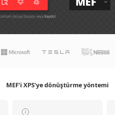
MEF
aksimum dosya boyutu veya
Kaydol
MEF'i XPS'ye dönüştürme yöntemi
2