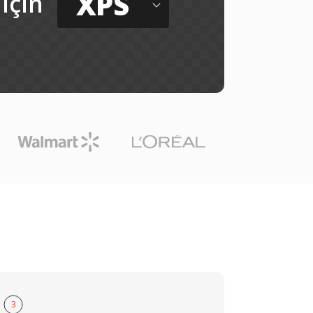
XPS
için
3