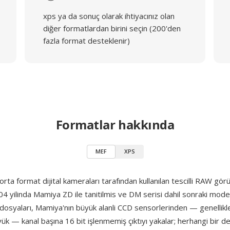
xps ya da sonuç olarak ihtiyacınız olan
diğer formatlardan birini seçin (200'den
fazla format desteklenir)
Formatlar hakkında
MEF
XPS
orta format dijital kameraları tarafından kullanılan tescilli RAW gör
04 yilinda Mamiya ZD ile tanitilmis ve DM serisi dahil sonraki mo
 dosyaları, Mamiya'nın büyük alanli CCD sensorlerinden — genelli
k — kanal başına 16 bit işlenmemiş çıktıyı yakalar; herhangi bir d