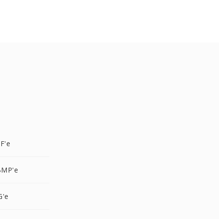
F'e
BMP'e
G'e