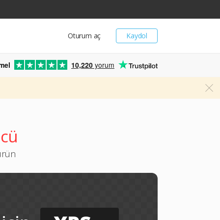
Oturum aç
Kaydol
mel
10,220
yorum
ücü
ürün