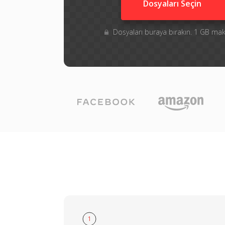
Dosyaları Seçin
Dosyaları buraya bırakın. 1 GB m
1