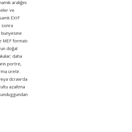
mik aralığını
meler ve
samlı EXIF
a sonra
e bunyesine
 ve MEF formatı
run doğal
akalar; daha
rin portre,
rma üretir.
veya dcraw'da
rultu azaltma
n sunduggundan