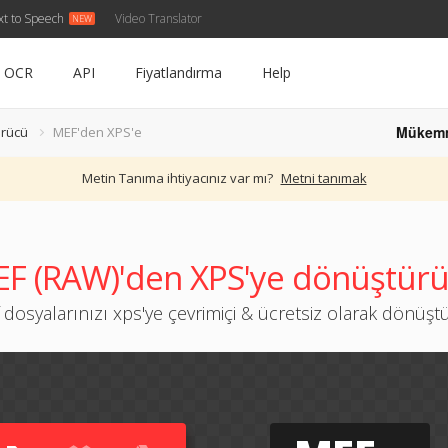
xt to Speech
Video Translator
OCR
API
Fiyatlandırma
Help
Mükem
rücü
MEF'den XPS'e
Metin Tanıma ihtiyacınız var mı?
Metni tanımak
F (RAW)'den XPS'ye dönüştür
 dosyalarınızı xps'ye çevrimiçi & ücretsiz olarak dönüşt