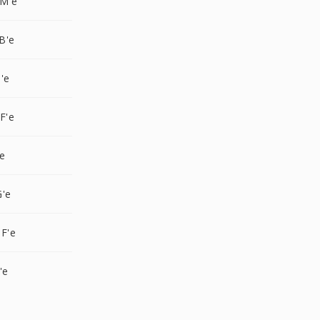
M'e
B'e
'e
F'e
e
G'e
F'e
'e