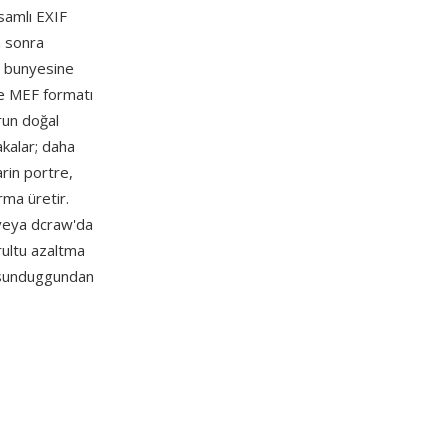
samlı EXIF
a sonra
e bunyesine
 ve MEF formatı
run doğal
akalar; daha
rin portre,
rma üretir.
veya dcraw'da
rultu azaltma
n sunduggundan