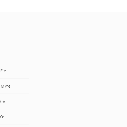
F'e
BMP'e
G'e
O'e