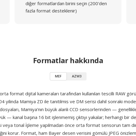
diğer formatlardan birini seçin (200'den
fazla format desteklenir)
Formatlar hakkında
MEF
AZW3
orta format dijital kameraları tarafından kullanılan tescilli RAW gör
04 yilinda Mamiya ZD ile tanitilmis ve DM serisi dahil sonraki mo
 dosyaları, Mamiya'nın büyük alanli CCD sensorlerinden — genelli
k — kanal başına 16 bit işlenmemiş çıktıyı yakalar; herhangi bir d
 veya tonal i̇şleme yapilmadan önce orta format sensorun tam dina
liğini korur. Format, ham Bayer desen verisini gömülü JPEG önizle