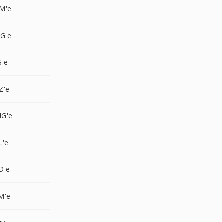
M'e
G'e
S'e
Z'e
NG'e
L'e
D'e
M'e