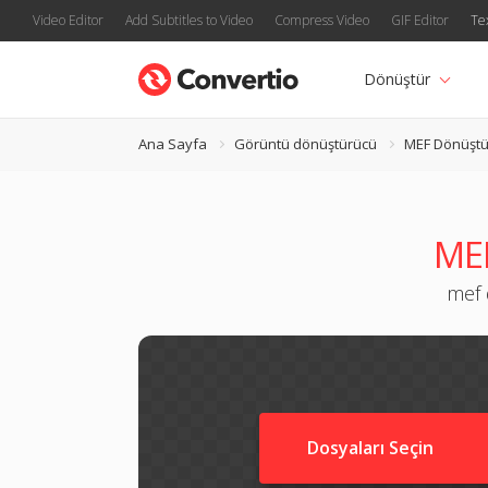
Video Editor
Add Subtitles to Video
Compress Video
GIF Editor
Te
Dönüştür
Ana Sayfa
Görüntü dönüştürücü
MEF Dönüştü
MEF
mef 
Dosyaları Seçin