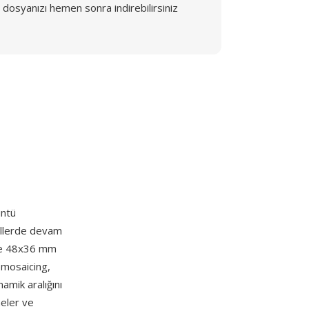
dosyanızı hemen sonra indirebilirsiniz
üntü
dellerde devam
kle 48x36 mm
emosaicing,
mik aralığını
meler ve