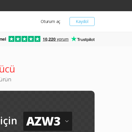
Oturum aç
Kaydol
mel
10,220
yorum
rücü
türün
AZW3
için