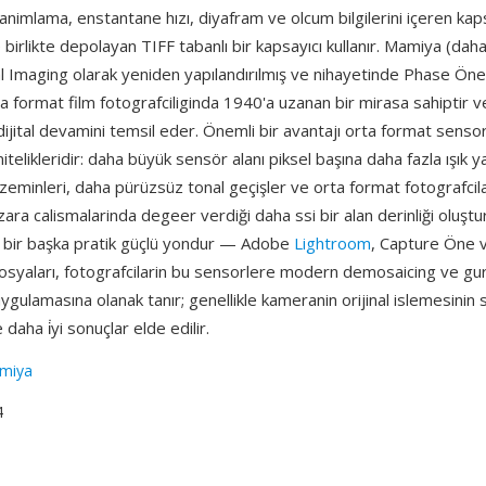
nimlama, enstantane hızı, diyafram ve olcum bilgilerini içeren kap
 birlikte depolayan TIFF tabanlı bir kapsayıcı kullanır. Mamiya (dah
l Imaging olarak yeniden yapılandırılmış ve nihayetinde Phase Ön
rta format film fotografciliginda 1940'a uzanan bir mirasa sahiptir
ijital devamini temsil eder. Önemli bir avantajı orta format senso
telikleridir: daha büyük sensör alanı piksel başına daha fazla ışık y
zeminleri, daha pürüzsüz tonal geçişler ve orta format fotografcila
a calismalarinda degeer verdiği daha ssi bir alan derinliği oluştu
 bir başka pratik güçlü yondur — Adobe
Lightroom
, Capture Öne 
osyaları, fotografcilarin bu sensorlere modern demosaicing ve gu
uygulamasına olanak tanır; genellikle kameranin orijinal islemesini
 daha i̇yi sonuçlar elde edilir.
miya
4