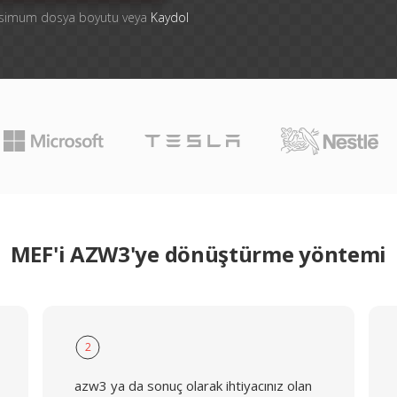
aksimum dosya boyutu veya
Kaydol
MEF'i AZW3'ye dönüştürme yöntemi
2
azw3 ya da sonuç olarak ihtiyacınız olan