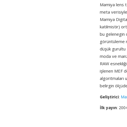
Mamiya lens ta
meta verisiyle
Mamiya Digita
katilmistir) o
bu gelenegin d
görüntüleme ni
düşük gurultu 
moda ve manzar
RAW esnekliği
işlenen MEF d
algoritmaları 
belirgin ölçüde
Geliştirici
:
Ma
İlk yayın
: 200