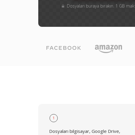
Dosyaları buraya bırakın. 1 GB m
1
Dosyaları bilgisayar, Google Drive,