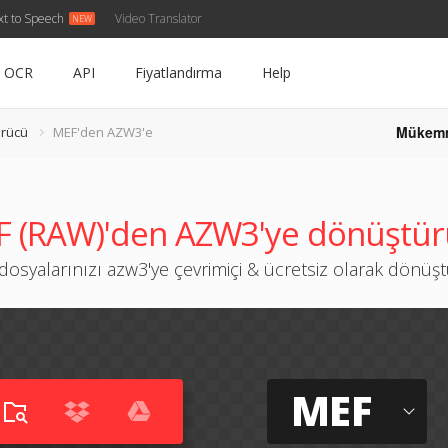
xt to Speech
Video Translator
OCR
API
Fiyatlandırma
Help
Mükem
rücü
MEF'den AZW3'e
 (RAW)'den AZW3'ye dönüştü
dosyalarınızı azw3'ye çevrimiçi & ücretsiz olarak dönüş
MEF