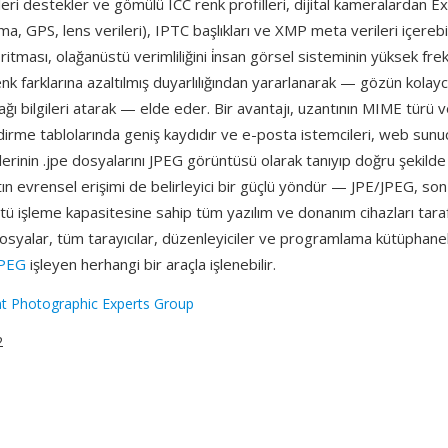
leri destekler ve gömülü ICC renk profilleri, dijital kameralardan E
ama, GPS, lens verileri), IPTC başlıkları ve XMP meta verileri içerebi
oritması, olağanüstü verimliliğini i̇nsan görsel sisteminin yüksek fr
enk farklarına azaltılmış duyarlılığından yararlanarak — gözün kolay
ğı bilgileri atarak — elde eder. Bir avantajı, uzantının MIME türü v
ndirme tablolarında geniş kaydıdır ve e-posta istemcileri, web sunucu
lerinin .jpe dosyalarını JPEG görüntüsü olarak tanıyıp doğru şekilde
ın evrensel erişimi de belirleyici bir güçlü yöndür — JPE/JPEG, son
tü işleme kapasitesine sahip tüm yazılım ve donanım cihazları tara
osyalar, tüm tarayıcılar, düzenleyiciler ve programlama kütüphanel
JPEG
işleyen herhangi bir araçla işlenebilir.
nt Photographic Experts Group
2