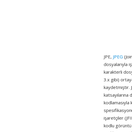
JPE,
JPEG
(Joi
dosyalarıyla iş
karakterli do
3.x gibi) ortay
kaydetmiştir. J
katsayılarına
kodlamasıyla k
spesifikasyon
işaretçiler (J
kodlu görüntü 