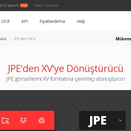
xt to Speech
Video Translator
OCR
API
Fiyatlandırma
Help
Mükem
rücü
JPE'den XV'e
JPE'den XV'ye Dönüştürücü
JPE görsellerini XV formatına çevrimiçi dönüştürün
JPE