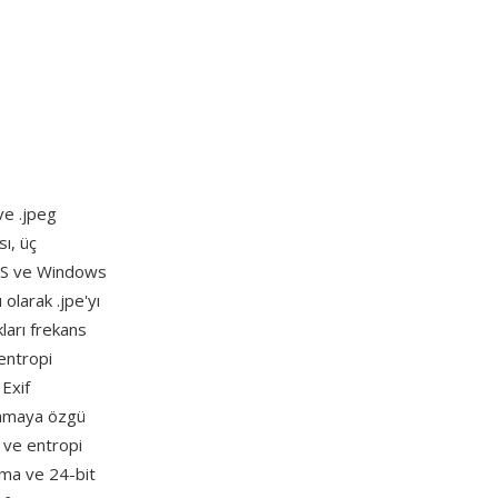
ve .jpeg
sı, üç
DOS ve Windows
 olarak .jpe'yı
kları frekans
entropi
 Exif
ulamaya özgü
ı ve entropi
lama ve 24-bit