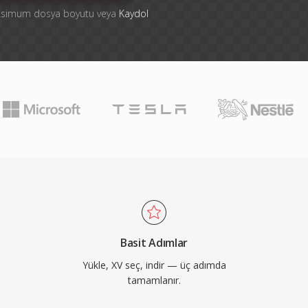
aksimum dosya boyutu veya
Kaydol
Basit Adımlar
Yükle, XV seç, indir — üç adımda
tamamlanır.