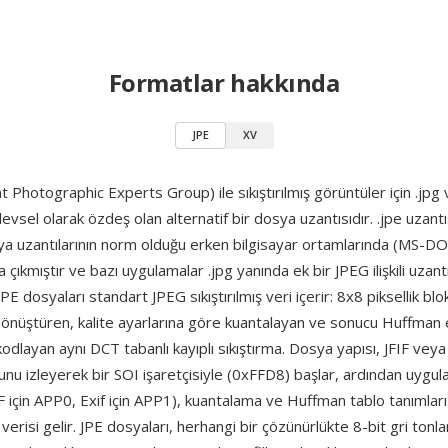
Formatlar hakkında
JPE
XV
nt Photographic Experts Group) ile sıkıştırılmış görüntüler için .jpg 
levsel olarak özdeş olan alternatif bir dosya uzantısıdır. .jpe uzantı
sya uzantılarının norm olduğu erken bilgisayar ortamlarında (MS-
a çıkmıştır ve bazı uygulamalar .jpg yanında ek bir JPEG ilişkili uzantı
PE dosyaları standart JPEG sıkıştırılmış veri içerir: 8x8 piksellik blo
 dönüştüren, kalite ayarlarına göre kuantalayan ve sonucu Huffman 
odlayan aynı DCT tabanlı kayıplı sıkıştırma. Dosya yapısı, JFIF veya
unu izleyerek bir SOI işaretçisiyle (0xFFD8) başlar, ardından uyg
FIF için APP0, Exif için APP1), kuantalama ve Huffman tablo tanımlar
verisi gelir. JPE dosyaları, herhangi bir çözünürlükte 8-bit gri ton