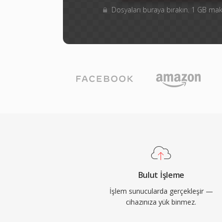
Dosyaları buraya bırakın. 1 GB m
Bulut İşleme
İşlem sunucularda gerçekleşir —
cihazınıza yük binmez.