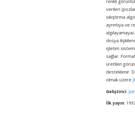
renkli görüntü
verileri (pozl
sıkıştırma alg
ayrıntıya ve r
algılayamayaca
dosya ilişkile
işletim sistem
sağlar. Format
üretilen görün
desteklenir. D
olmak üzere
Geliştirici
:
Joi
İlk yayın
: 199