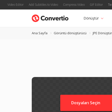
Video Editor
Add Subtitles to Video
Compress Video
GIF Editor
Te
Dönüştür
Ana Sayfa
Görüntü dönüştürücü
JPE Dönüştü
Dosyaları Seçin