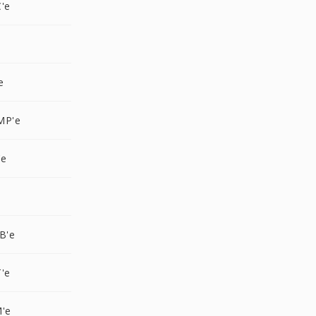
'e
e
MP'e
'e
B'e
'e
M'e