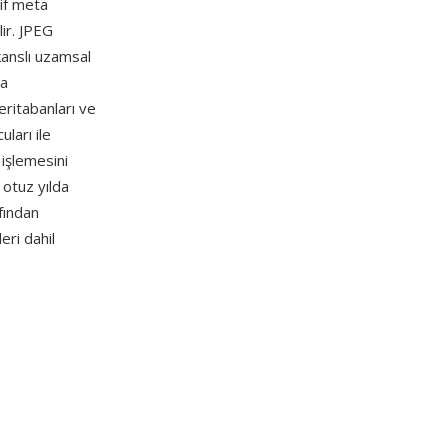
xif meta
lir. JPEG
ekanslı uzamsal
ca
eritabanları ve
ları ile
 işlemesini
 otuz yılda
fından
eri dahil