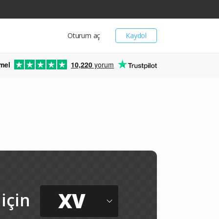
Oturum aç
Kaydol
mel
10,220
yorum
XV
için