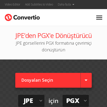
Video Editor
Add Subtitles to Video
Daha fazla
JPE'den PGX'e Dönüştürücü
JPE görsellerini PGX formatına çevrimiçi
dönüştürün
Dosyaları Seçin
JPE
PGX
için