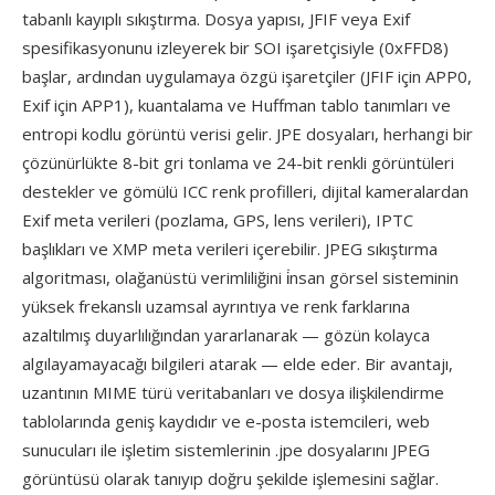
tabanlı kayıplı sıkıştırma. Dosya yapısı, JFIF veya Exif
spesifikasyonunu izleyerek bir SOI işaretçisiyle (0xFFD8)
başlar, ardından uygulamaya özgü işaretçiler (JFIF için APP0,
Exif için APP1), kuantalama ve Huffman tablo tanımları ve
entropi kodlu görüntü verisi gelir. JPE dosyaları, herhangi bir
çözünürlükte 8-bit gri tonlama ve 24-bit renkli görüntüleri
destekler ve gömülü ICC renk profilleri, dijital kameralardan
Exif meta verileri (pozlama, GPS, lens verileri), IPTC
başlıkları ve XMP meta verileri içerebilir. JPEG sıkıştırma
algoritması, olağanüstü verimliliğini i̇nsan görsel sisteminin
yüksek frekanslı uzamsal ayrıntıya ve renk farklarına
azaltılmış duyarlılığından yararlanarak — gözün kolayca
algılayamayacağı bilgileri atarak — elde eder. Bir avantajı,
uzantının MIME türü veritabanları ve dosya ilişkilendirme
tablolarında geniş kaydıdır ve e-posta istemcileri, web
sunucuları ile işletim sistemlerinin .jpe dosyalarını JPEG
görüntüsü olarak tanıyıp doğru şekilde işlemesini sağlar.