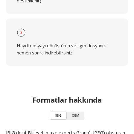
desteklenir)
3
Haydi dosyayı dönüştürün ve cgm dosyanızı
hemen sonra indirebilirsiniz
Formatlar hakkında
JBIG
CGM
JBIG (Joint Bi-level Image experts Group), JPEG'ı oluşturan