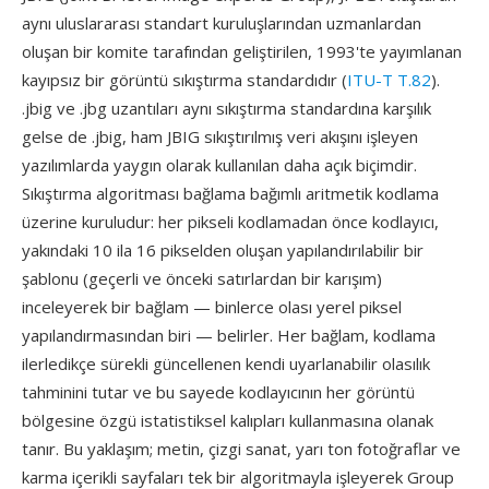
aynı uluslararası standart kuruluşlarından uzmanlardan
oluşan bir komite tarafından geliştirilen, 1993'te yayımlanan
kayıpsız bir görüntü sıkıştırma standardıdır (
ITU-T T.82
).
.jbig ve .jbg uzantıları aynı sıkıştırma standardına karşılık
gelse de .jbig, ham JBIG sıkıştırılmış veri akışını işleyen
yazılımlarda yaygın olarak kullanılan daha açık biçimdir.
Sıkıştırma algoritması bağlama bağımlı aritmetik kodlama
üzerine kuruludur: her pikseli kodlamadan önce kodlayıcı,
yakındaki 10 ila 16 pikselden oluşan yapılandırılabilir bir
şablonu (geçerli ve önceki satırlardan bir karışım)
inceleyerek bir bağlam — binlerce olası yerel piksel
yapılandırmasından biri — belirler. Her bağlam, kodlama
ilerledikçe sürekli güncellenen kendi uyarlanabilir olasılık
tahminini tutar ve bu sayede kodlayıcının her görüntü
bölgesine özgü istatistiksel kalıpları kullanmasına olanak
tanır. Bu yaklaşım; metin, çizgi sanat, yarı ton fotoğraflar ve
karma içerikli sayfaları tek bir algoritmayla işleyerek Group