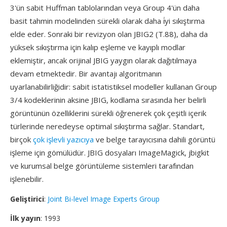
3'ün sabit Huffman tablolarından veya Group 4'ün daha
basit tahmin modelinden sürekli olarak daha i̇yi sıkıştırma
elde eder. Sonraki bir revizyon olan JBIG2 (T.88), daha da
yüksek sıkıştırma için kalıp eşleme ve kayıplı modlar
eklemiştir, ancak orijinal JBIG yaygın olarak dağıtılmaya
devam etmektedir. Bir avantajı algoritmanın
uyarlanabilirliğidir: sabit istatistiksel modeller kullanan Group
3/4 kodeklerinin aksine JBIG, kodlama sırasında her belirli
görüntünün özelliklerini sürekli öğrenerek çok çeşitli içerik
türlerinde neredeyse optimal sıkıştırma sağlar. Standart,
birçok
çok işlevli yazıcıya
ve belge tarayıcısına dahili görüntü
işleme için gömülüdür. JBIG dosyaları ImageMagick, jbigkit
ve kurumsal belge görüntüleme sistemleri tarafından
işlenebilir.
Geliştirici
:
Joint Bi-level Image Experts Group
İlk yayın
: 1993