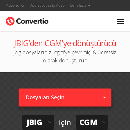
Video Editor
Add Subtitles to Video
Daha fazla
JBIG'den CGM'ye dönüştürücü
jbig dosyalarınızı cgm'ye çevrimiçi & ücretsiz
olarak dönüştürün
Dosyaları Seçin
JBIG
CGM
için