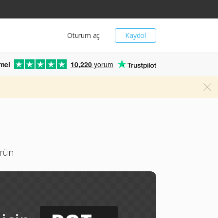
Oturum aç
Kaydol
mel
10,220
yorum
ürün