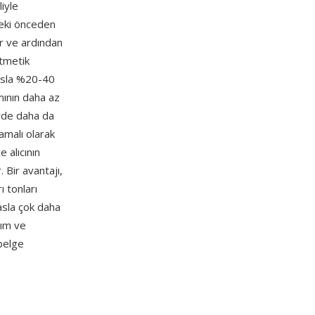
liyle
edeki önceden
ur ve ardından
itmetik
yasla %20-40
ımının daha az
erde daha da
amalı olarak
 alıcının
 Bir avantajı,
ı tonları
asla çok daha
ım ve
belge