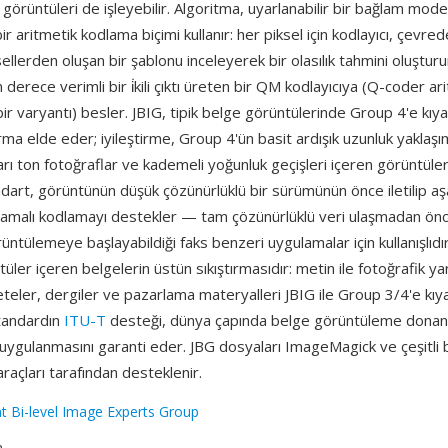
li görüntüleri de işleyebilir. Algoritma, uyarlanabilir bir bağlam mode
bir aritmetik kodlama biçimi kullanır: her piksel için kodlayıcı, çevr
ellerden oluşan bir şablonu inceleyerek bir olasılık tahmini oluştur
 derece verimli bir i̇kili çıktı üreten bir QM kodlayıcıya (Q-coder ar
 bir varyantı) besler. JBIG, tipik belge görüntülerinde Group 4'e kı
ştırma elde eder; iyileştirme, Group 4'ün basit ardışık uzunluk yaklaş
yarı ton fotoğraflar ve kademeli yoğunluk geçişleri içeren görüntül
dart, görüntünün düşük çözünürlüklü bir sürümünün önce iletilip aş
i aşamalı kodlamayı destekler — tam çözünürlüklü veri ulaşmadan önce
ntülemeye başlayabildiği faks benzeri uygulamalar için kullanışlıdır.
üler içeren belgelerin üstün sıkıştırmasıdır: metin ile fotoğrafik yar
eteler, dergiler ve pazarlama materyalleri JBIG ile Group 3/4'e kıy
. Standardın
ITU-T
desteği, dünya çapında belge görüntüleme donan
 uygulanmasını garanti eder. JBG dosyaları ImageMagick ve çeşitli 
açları tarafından desteklenir.
nt Bi-level Image Experts Group