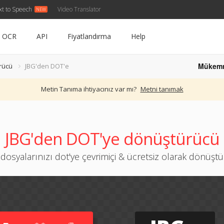
xt to Speech
Video Translator
OCR
API
Fiyatlandırma
Help
Mükem
rücü
JBG'den DOT'e
Metin Tanıma ihtiyacınız var mı?
Metni tanımak
JBG'den DOT'ye dönüştürücü
 dosyalarınızı dot'ye çevrimiçi & ücretsiz olarak dönüşt