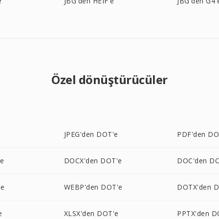
e
JBG'den HEIF'e
JBG'den G4'
Özel dönüştürücüler
e
JPEG'den DOT'e
PDF'den DO
'e
DOCX'den DOT'e
DOC'den DO
'e
WEBP'den DOT'e
DOTX'den D
e
XLSX'den DOT'e
PPTX'den D