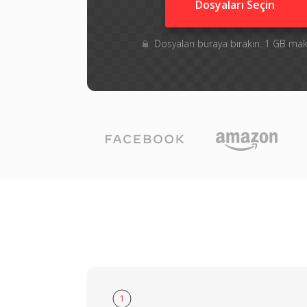
Dosyaları Seçin
Dosyaları buraya bırakın. 1 GB m
1