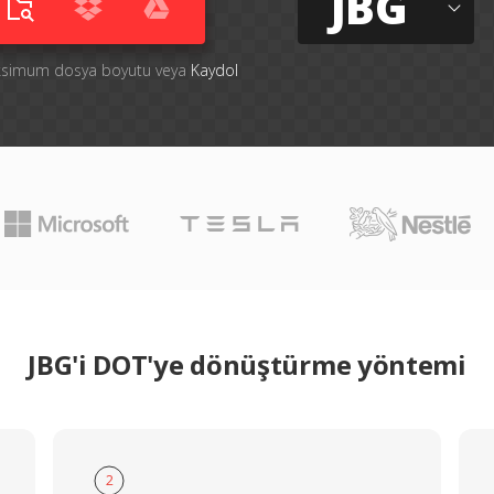
JBG
aksimum dosya boyutu veya
Kaydol
JBG'i DOT'ye dönüştürme yöntemi
2