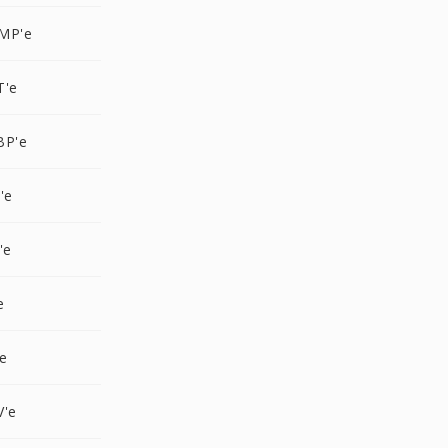
MP'e
T'e
BP'e
'e
'e
e
'e
V'e