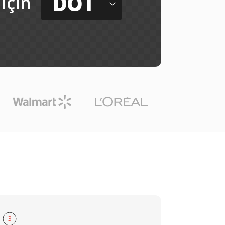
DOT
için
3