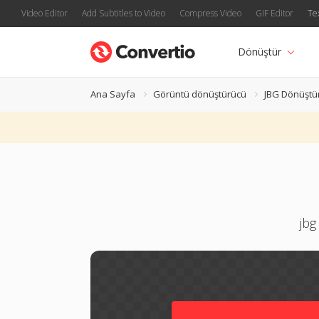
Video Editor
Add Subtitles to Video
Compress Video
GIF Editor
Te
Dönüştür
Ana Sayfa
Görüntü dönüştürücü
JBG Dönüştü
jbg