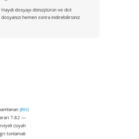
Haydi dosyayı dönüştürün ve dot
dosyanızı hemen sonra indirebilirsiniz
tamamlanan
JBIG
ararı T.82 —
eviyeli (siyah
gri tonlamalı