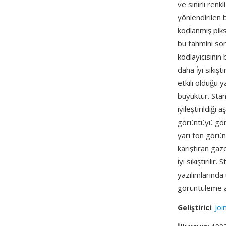
ve sınırlı renk
yönlendirilen 
kodlanmış piks
bu tahmini son
kodlayıcısının
daha i̇yi sıkı
etkili olduğu 
büyüktür. Stan
iyileştirildiğ
görüntüyü görü
yarı ton görünt
karıştıran gaz
i̇yi sıkıştırılır
yazılımlarında
görüntüleme ar
Geliştirici
:
Joi