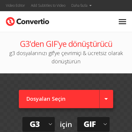
Video Editor
Add Subtitles to Video
Daha fazla
G3'den GIF'ye dönüştürücü
g3 dosyalarınızı gif'ye çevrimiçi & ücretsiz olarak
dönüştürün
Dosyaları Seçin
G3
GIF
için