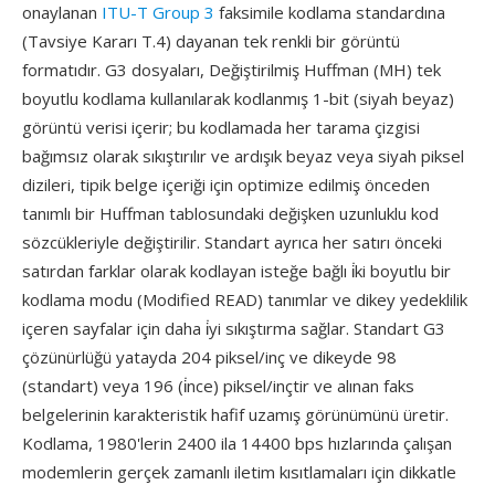
onaylanan
ITU-T Group 3
faksimile kodlama standardına
(Tavsiye Kararı T.4) dayanan tek renkli bir görüntü
formatıdır. G3 dosyaları, Değiştirilmiş Huffman (MH) tek
boyutlu kodlama kullanılarak kodlanmış 1-bit (siyah beyaz)
görüntü verisi içerir; bu kodlamada her tarama çizgisi
bağımsız olarak sıkıştırılır ve ardışık beyaz veya siyah piksel
dizileri, tipik belge içeriği için optimize edilmiş önceden
tanımlı bir Huffman tablosundaki değişken uzunluklu kod
sözcükleriyle değiştirilir. Standart ayrıca her satırı önceki
satırdan farklar olarak kodlayan isteğe bağlı i̇ki boyutlu bir
kodlama modu (Modified READ) tanımlar ve dikey yedeklilik
içeren sayfalar için daha i̇yi sıkıştırma sağlar. Standart G3
çözünürlüğü yatayda 204 piksel/inç ve dikeyde 98
(standart) veya 196 (i̇nce) piksel/inçtir ve alınan faks
belgelerinin karakteristik hafif uzamış görünümünü üretir.
Kodlama, 1980'lerin 2400 ila 14400 bps hızlarında çalışan
modemlerin gerçek zamanlı iletim kısıtlamaları için dikkatle