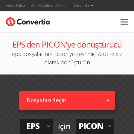
Video Editor
Add Subtitles to Video
Daha fazla
EPS'den PICON'ye dönüştürücü
eps dosyalarınızı picon'ye çevrimiçi & ücretsiz
olarak dönüştürün
Dosyaları Seçin
EPS
PICON
için