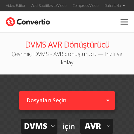
Video Editor
Add Subtitles to Video
Compress Video
Daha fazla
DVMS AVR Dönüştürücü
Çevrimiçi DVMS - AVR dönüştürücü — hızlı ve
kolay
Dosyaları Seçin
DVMS
AVR
için