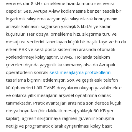
vererek dar 8 kHz örnekleme hızında mono ses verisi
depolar. Ses, Avrupa A-law kodlamasına benzer tescilli bir
logaritmik sıkıştırma varyantıyla sıkıştırılarak konuşmanın
anlaşılır kalmasını sağlarken yaklaşık 8 kbit/s'ye kadar
küçültülür. Her dosya, örnekleme hızı, sıkıştırma türü ve
mesaj üst verilerini tanımlayan küçük bir başlık taşır ve bu da
erken PBX ve sesli posta sistemleri arasında otomatik
yönlendirmeyi kolaylaştırır. DVMS, Hollanda telekom
çevreleri dışında yaygınlık kazanmamış olsa da Avrupalı
operatörlerin sonraki
sesli mesajlaşma protokollerini
tasarlama biçimini etkilemiştir. SoX ve çeşitli eski telefon
kütüphaneleri hâlâ DVMS dosyalarını okuyup yazabilmekte
ve onlarca yıllık mesajların arşivsel oynatımına olanak
tanımaktadır. Pratik avantajları arasında son derece küçük
dosya boyutları (bir dakikalık mesaj yaklaşık 60 KB yer
kaplar), agresif sıkıştırmaya rağmen güvenilir konuşma
netliği ve programatik olarak ayrıştırılması kolay basit