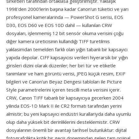
sirketleri tarafından ortaklasa geliştirilmiştir. Yaklaşık
1998'den 2000'lerin başına kadar Canon'un tüketici ve yarı
profesyonel kameralarinda — PowerShot G serisi, EOS
D30, EOS D60 ve EOS 10D dahil — kullanılan CRW
dosyaları, işlenmemiş 12 bit sensör okuma verisini çoğu
diğer kamera üreticisinin kullandığı TIFF turetilmis
yaklasimdan temelden farklı olan yığın tabanlı bir kapsayıcı
yapıda depolar. CIFF kapsayıcısı verileri hiyerarsik bir yığın
girisleri dizini olarak düzenler; her biri tür ve etiketle
tanimlanir ve ham görüntü verisi, JPEG küçük resim, EXIF
bilgileri ve Canon'un Beyaz Dengesi tabloları ile Picture
Style parametrelerini içeren tescilli meta verisini içerir.
CRW, Canon TIFF tabanlı bir kapsayıcıya gecerken 2004
yilinda EOS-1D Mark II ile CR2 formatı tarafından yerini
almistir; bu yeni kapsayıcı endüstri kurallariyda daha uyumlu
olup daha yüksek bit derinliklerini desteklemistir. CRW
dosyalarının önemli bir avantajı tarihsel butunluktur: dijital
fotografcilikta kritik bir geçiş donemindan gelen tam orijinal