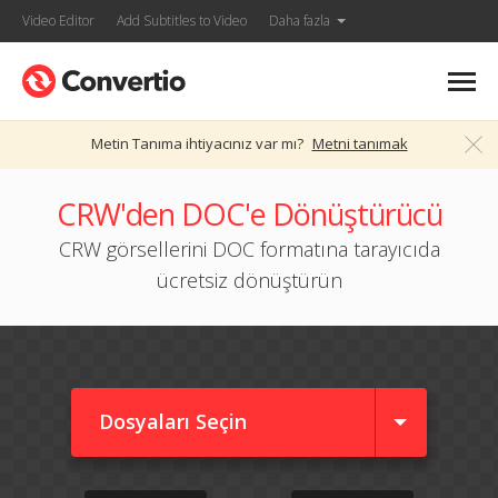
Video Editor
Add Subtitles to Video
Daha fazla
Metin Tanıma ihtiyacınız var mı?
Metni tanımak
CRW'den DOC'e Dönüştürücü
CRW görsellerini DOC formatına tarayıcıda
ücretsiz dönüştürün
Dosyaları Seçin