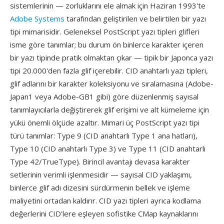
sistemlerinin — zorluklarını ele almak için Haziran 1993'te
Adobe Systems
tarafından geliştirilen ve belirtilen bir yazı
tipi mimarisidir. Geleneksel PostScript yazı tipleri glifleri
isme göre tanımlar; bu durum ön binlerce karakter içeren
bir yazı tipinde pratik olmaktan çıkar — tipik bir Japonca yazı
tipi 20.000'den fazla glif içerebilir. CID anahtarlı yazı tipleri,
glif adlarını bir karakter koleksiyonu ve sıralamasına (Adobe-
Japan1 veya Adobe-GB1 gibi) göre düzenlenmiş sayısal
tanımlayıcılarla değiştirerek glif erişimi ve alt kümeleme için
yükü önemli ölçüde azaltır. Mimari üç PostScript yazı tipi
türü tanımlar: Type 9 (CID anahtarlı Type 1 ana hatları),
Type 10 (CID anahtarlı Type 3) ve Type 11 (CID anahtarlı
Type 42/TrueType). Birincil avantajı devasa karakter
setlerinin verimli işlenmesidir — sayısal CID yaklaşımı,
binlerce glif adı dizesini sürdürmenin bellek ve işleme
maliyetini ortadan kaldırır. CID yazı tipleri ayrıca kodlama
değerlerini CID'lere eşleyen sofistike CMap kaynaklarını