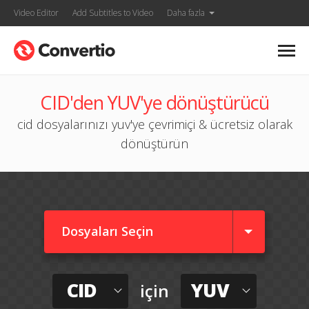
Video Editor
Add Subtitles to Video
Daha fazla
CID'den YUV'ye dönüştürücü
cid dosyalarınızı yuv'ye çevrimiçi & ücretsiz olarak
dönüştürün
Dosyaları Seçin
CID
YUV
için