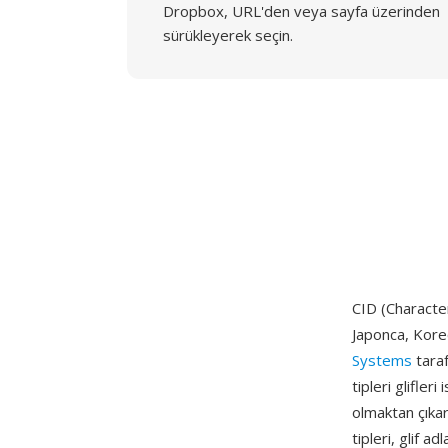
Dropbox, URL'den veya sayfa üzerinden
sürükleyerek seçin.
CID (Character 
Japonca, Korec
Systems
taraf
tipleri glifle
olmaktan çıkar 
tipleri, glif 