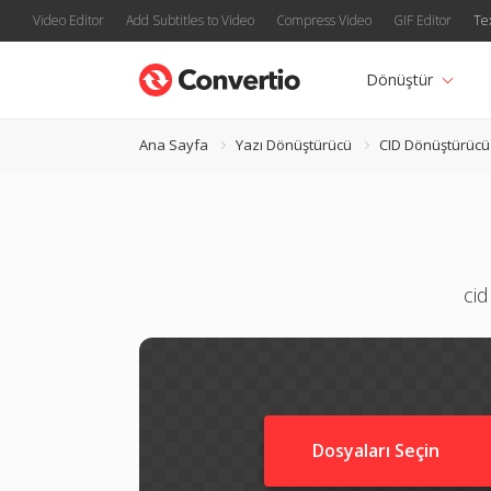
Video Editor
Add Subtitles to Video
Compress Video
GIF Editor
Te
Dönüştür
Ana Sayfa
Yazı Dönüştürücü
CID Dönüştürücü
cid
Dosyaları Seçin