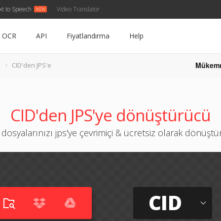
xt to Speech
Video Translator
OCR
API
Fiyatlandırma
Help
Mükem
CID'den JPS'e
CID'den JPS'ye dönüştürücü
 dosyalarınızı jps'ye çevrimiçi & ücretsiz olarak dönüşt
CID