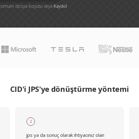
aksimum dosya boyutu veya
Kaydol
CID'i JPS'ye dönüştürme yöntemi
2
jps ya da sonuç olarak ihtiyacınız olan