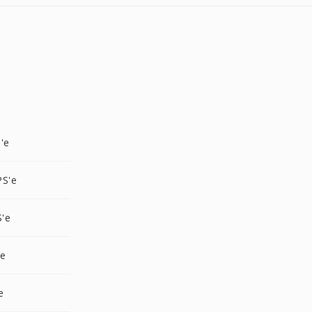
'e
PS'e
S'e
'e
e