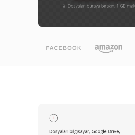
Dosyaları buraya bırakın. 1 GB m
1
Dosyaları bilgisayar, Google Drive,