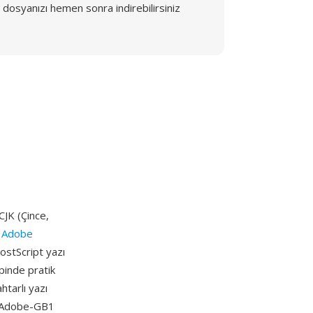
dosyanızı hemen sonra indirebilirsiniz
 CJK (Çince,
e
Adobe
PostScript yazı
ipinde pratik
htarlı yazı
ya Adobe-GB1