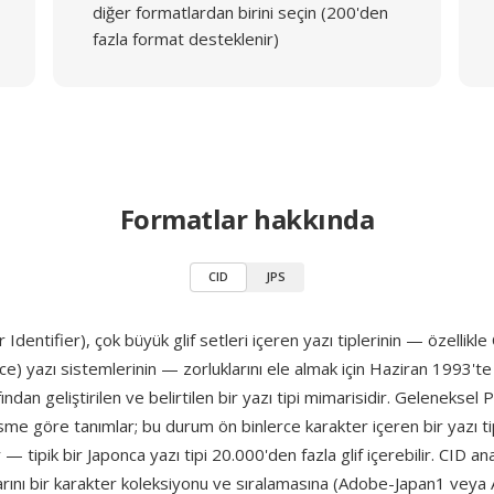
diğer formatlardan birini seçin (200'den
fazla format desteklenir)
Formatlar hakkında
CID
JPS
Identifier), çok büyük glif setleri içeren yazı tiplerinin — özellikle
e) yazı sistemlerinin — zorluklarını ele almak için Haziran 1993't
ından geliştirilen ve belirtilen bir yazı tipi mimarisidir. Geleneksel 
ri isme göre tanımlar; bu durum ön binlerce karakter içeren bir yazı t
— tipik bir Japonca yazı tipi 20.000'den fazla glif içerebilir. CID ana
adlarını bir karakter koleksiyonu ve sıralamasına (Adobe-Japan1 ve