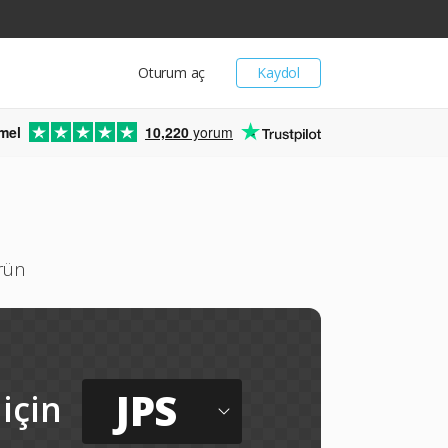
Oturum aç
Kaydol
mel
10,220
yorum
ürün
JPS
için