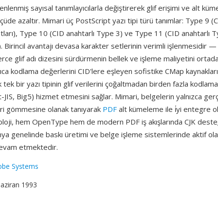
enlenmiş sayısal tanımlayıcılarla değiştirerek glif erişimi ve alt küm
çüde azaltır. Mimari üç PostScript yazı tipi türü tanımlar: Type 9 (C
tları), Type 10 (CID anahtarlı Type 3) ve Type 11 (CID anahtarlı 
Birincil avantajı devasa karakter setlerinin verimli işlenmesidir —
lerce glif adı dizesini sürdürmenin bellek ve işleme maliyetini ortada
yrıca kodlama değerlerini CID'lere eşleyen sofistike CMap kaynakları
tek bir yazı tipinin glif verilerini çoğaltmadan birden fazla kodla
t-JIS, Big5) hizmet etmesini sağlar. Mimari, belgelerin yalnızca ge
fleri gömmesine olanak tanıyarak
PDF
alt kümeleme ile i̇yi entegre o
noloji, hem OpenType hem de modern PDF iş akışlarında CJK desteğ
ya genelinde baskı üretimi ve belge işleme sistemlerinde aktif ol
devam etmektedir.
obe Systems
Haziran 1993