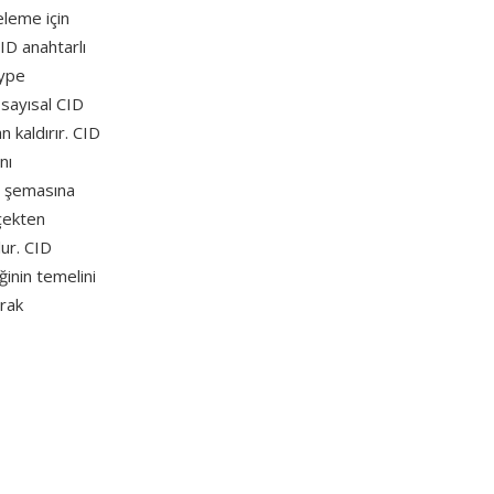
eleme için
ID anahtarlı
Type
 sayısal CID
n kaldırır. CID
nı
ma şemasına
rçekten
lur. CID
inin temelini
arak