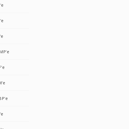
'e
'e
'e
MP'e
F'e
M'e
BP'e
'e