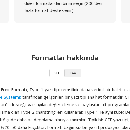
diğer formatlardan birini seçin (200'den
fazla format desteklenir)
Formatlar hakkında
CFF
PGX
ont Format), Type 1 yazı tipi temsilinin daha verimli bir halefi ola
e Systems
tarafından geliştirilen bir yazı tipi ana hat formatıdır. CF
tör desteği, varsayılan değer eleme ve paylaşılan alt programlar
dlama olan Type 2 charstring'leri kullanarak Type 1 ile aynı kübik Be
li ölçüde daha az depolama alanıyla tanımlar. Tipik bir CFF yazı tipi
%20-50 daha küçüktür. Format, bağımsız bir yazı tipi dosyası olara