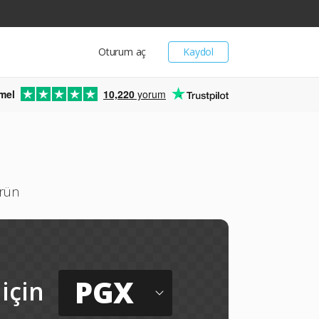
Oturum aç
Kaydol
mel
10,220
yorum
ürün
PGX
için