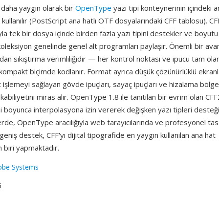
 daha yaygın olarak bir
OpenType
yazı tipi konteynerinin içindeki a
 kullanılır (PostScript ana hatlı OTF dosyalarındaki CFF tablosu). C
ğıyla tek bir dosya içinde birden fazla yazı tipini destekler ve boyut
koleksiyon genelinde genel alt programları paylaşır. Önemli bir avant
n sıkıştırma verimliliğidir — her kontrol noktası ve ipucu tam ola
 kompakt biçimde kodlanır. Format ayrıca düşük çözünürlüklü ekranl
t işlemeyi sağlayan gövde ipuçları, sayaç ipuçları ve hizalama bölge
kabiliyetini miras alır. OpenType 1.8 ile tanıtılan bir evrim olan CFF
 boyunca interpolasyona izin vererek değişken yazı tipleri desteğ
erde, OpenType aracılığıyla web tarayıcılarında ve profesyonel ta
geniş destek, CFF'yı dijital tipografide en yaygın kullanılan ana hat
 biri yapmaktadır.
obe Systems
6