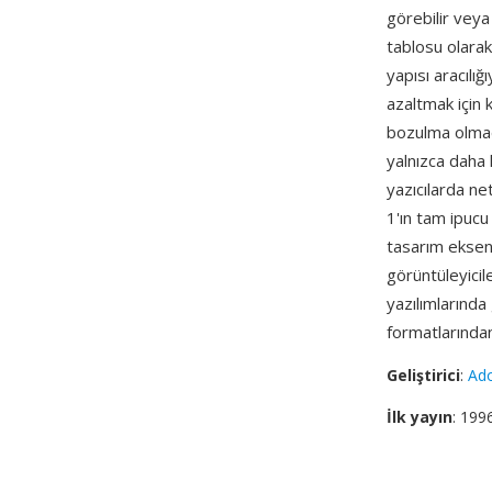
görebilir veya
tablosu olarak
yapısı aracılı
azaltmak için 
bozulma olmada
yalnızca daha
yazıcılarda ne
1'ın tam ipucu 
tasarım ekseni
görüntüleyicil
yazılımlarında 
formatlarından
Geliştirici
:
Ad
İlk yayın
: 199