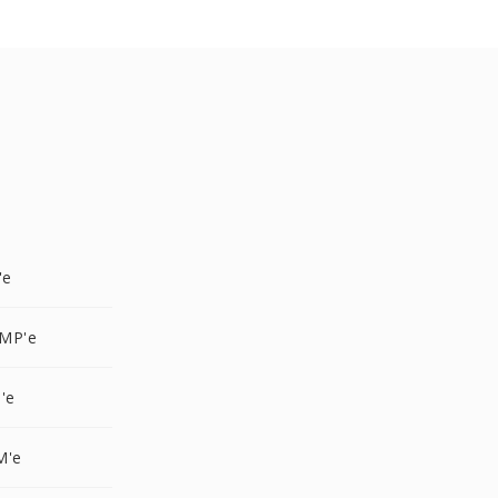
'e
MP'e
'e
M'e