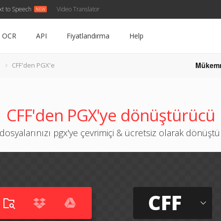
xt to Speech
Video Translator
OCR
API
Fiyatlandırma
Help
Mükem
CFF'den PGX'e
CFF'den PGX'ye dönüştürücü
 dosyalarınızı pgx'ye çevrimiçi & ücretsiz olarak dönüşt
CFF