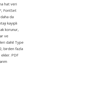
na hat veri
FF, FontSet
u daha da
ajı kayıplı
rak korunur,
ar ve
leri dahil Type
2, birden fazla
i ekler. PDF
sarım