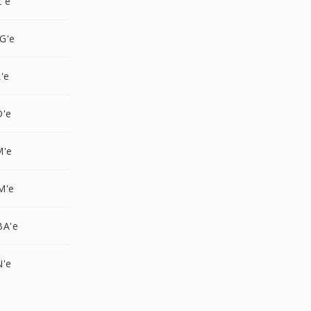
Z'e
G'e
'e
D'e
M'e
M'e
BA'e
N'e