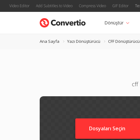
Video Editor
Add Subtitles to Video
Compress Video
GIF Editor
Te
Dönüştür
Ana Sayfa
Yazı Dönüştürücü
CFF Dönüştürücü
cff
Dosyaları Seçin