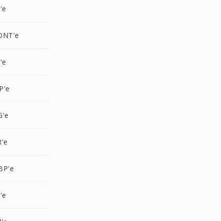
'e
ONT'e
'e
P'e
G'e
R'e
BP'e
'e