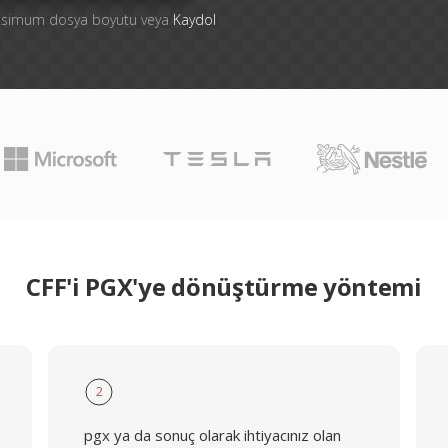
aksimum dosya boyutu veya
Kaydol
CFF'i PGX'ye dönüştürme yöntemi
2
pgx ya da sonuç olarak ihtiyacınız olan