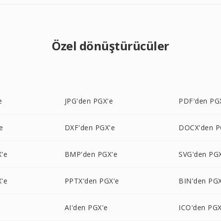
Özel dönüştürücüler
e
JPG'den PGX'e
PDF'den PG
e
DXF'den PGX'e
DOCX'den P
'e
BMP'den PGX'e
SVG'den PG
'e
PPTX'den PGX'e
BIN'den PGX
AI'den PGX'e
ICO'den PGX