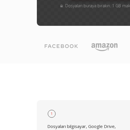
Dosyaları buraya bırakın. 1 GB m
1
Dosyaları bilgisayar, Google Drive,