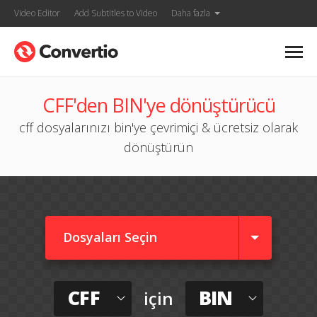
Video Editor
Add Subtitles to Video
Daha fazla
CFF'den BIN'ye dönüştürücü
cff dosyalarınızı bin'ye çevrimiçi & ücretsiz olarak
dönüştürün
Dosyaları Seçin
CFF
BIN
için