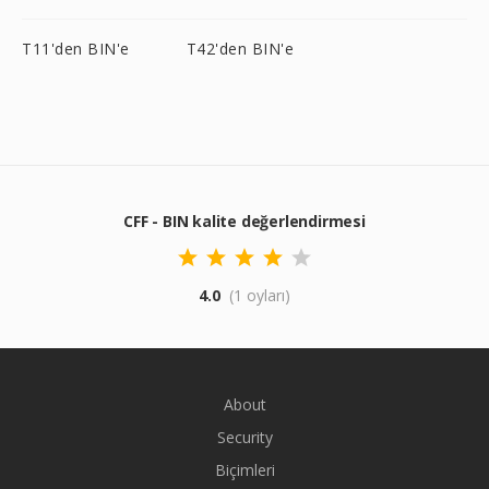
T11'den BIN'e
T42'den BIN'e
CFF - BIN kalite değerlendirmesi
4.0
(1 oyları)
About
Security
Biçimleri