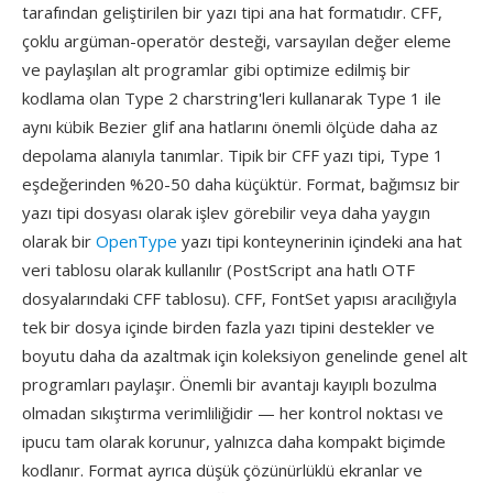
tarafından geliştirilen bir yazı tipi ana hat formatıdır. CFF,
çoklu argüman-operatör desteği, varsayılan değer eleme
ve paylaşılan alt programlar gibi optimize edilmiş bir
kodlama olan Type 2 charstring'leri kullanarak Type 1 ile
aynı kübik Bezier glif ana hatlarını önemli ölçüde daha az
depolama alanıyla tanımlar. Tipik bir CFF yazı tipi, Type 1
eşdeğerinden %20-50 daha küçüktür. Format, bağımsız bir
yazı tipi dosyası olarak işlev görebilir veya daha yaygın
olarak bir
OpenType
yazı tipi konteynerinin içindeki ana hat
veri tablosu olarak kullanılır (PostScript ana hatlı OTF
dosyalarındaki CFF tablosu). CFF, FontSet yapısı aracılığıyla
tek bir dosya içinde birden fazla yazı tipini destekler ve
boyutu daha da azaltmak için koleksiyon genelinde genel alt
programları paylaşır. Önemli bir avantajı kayıplı bozulma
olmadan sıkıştırma verimliliğidir — her kontrol noktası ve
ipucu tam olarak korunur, yalnızca daha kompakt biçimde
kodlanır. Format ayrıca düşük çözünürlüklü ekranlar ve