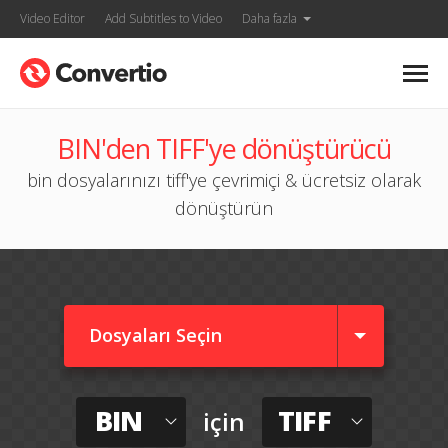
Video Editor
Add Subtitles to Video
Daha fazla
BIN'den TIFF'ye dönüştürücü
bin dosyalarınızı tiff'ye çevrimiçi & ücretsiz olarak
dönüştürün
Dosyaları Seçin
BIN
TIFF
için