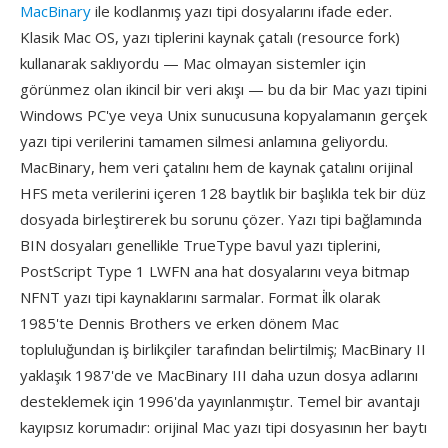
MacBinary
ile kodlanmış yazı tipi dosyalarını ifade eder.
Klasik Mac OS, yazı tiplerini kaynak çatalı (resource fork)
kullanarak saklıyordu — Mac olmayan sistemler için
görünmez olan ikincil bir veri akışı — bu da bir Mac yazı tipini
Windows PC'ye veya Unix sunucusuna kopyalamanın gerçek
yazı tipi verilerini tamamen silmesi anlamına geliyordu.
MacBinary, hem veri çatalını hem de kaynak çatalını orijinal
HFS meta verilerini içeren 128 baytlık bir başlıkla tek bir düz
dosyada birleştirerek bu sorunu çözer. Yazı tipi bağlamında
BIN dosyaları genellikle TrueType bavul yazı tiplerini,
PostScript Type 1 LWFN ana hat dosyalarını veya bitmap
NFNT yazı tipi kaynaklarını sarmalar. Format i̇lk olarak
1985'te Dennis Brothers ve erken dönem Mac
topluluğundan iş birlikçiler tarafından belirtilmiş; MacBinary II
yaklaşık 1987'de ve MacBinary III daha uzun dosya adlarını
desteklemek için 1996'da yayınlanmıştır. Temel bir avantajı
kayıpsız korumadır: orijinal Mac yazı tipi dosyasının her baytı