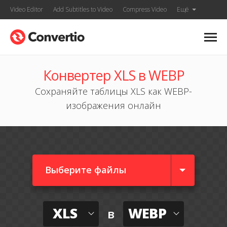
Video Editor
Add Subtitles to Video
Compress Video
Ещё
Конвертер XLS в WEBP
Сохраняйте таблицы XLS как WEBP-
изображения онлайн
Выберите файлы
XLS
WEBP
в