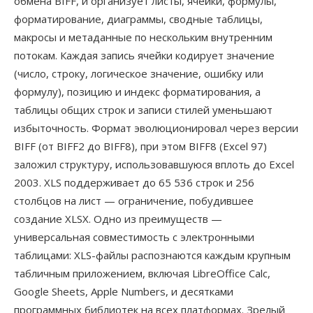
обмена BIFF, и организует листы, ячейки, формулы,
форматирование, диаграммы, сводные таблицы,
макросы и метаданные по нескольким внутренним
потокам. Каждая запись ячейки кодирует значение
(число, строку, логическое значение, ошибку или
формулу), позицию и индекс форматирования, а
таблицы общих строк и записи стилей уменьшают
избыточность. Формат эволюционировал через версии
BIFF (от BIFF2 до BIFF8), при этом BIFF8 (Excel 97)
заложил структуру, использовавшуюся вплоть до Excel
2003. XLS поддерживает до 65 536 строк и 256
столбцов на лист — ограничение, побудившее
создание XLSX. Одно из преимуществ —
универсальная совместимость с электронными
таблицами: XLS-файлы распознаются каждым крупным
табличным приложением, включая LibreOffice Calc,
Google Sheets, Apple Numbers, и десятками
программных библиотек на всех платформах. Зрелый