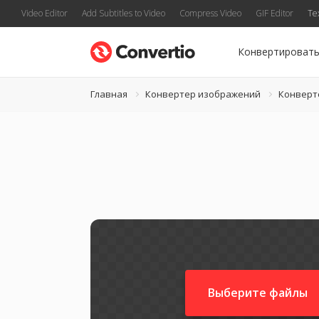
Video Editor
Add Subtitles to Video
Compress Video
GIF Editor
Te
Конвертироват
Главная
Конвертер изображений
Конверт
Выберите файлы