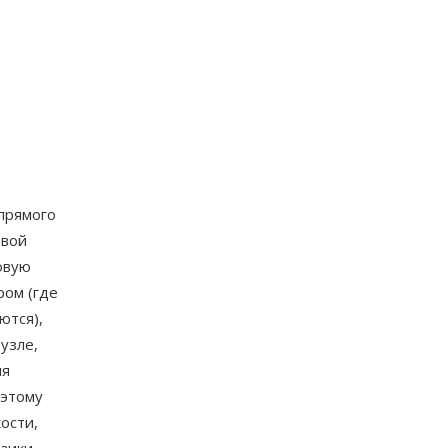
прямого
рвой
овую
ром (где
ются),
узле,
ля
оэтому
ости,