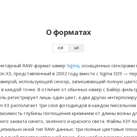
О форматах
X3F
GIF
иетарный RAW-формат камер
Sigma
, оснащённых сенсорами 
on X3, представленный в 2002 году вместе с Sigma SD9 — пе
камерой, использующей сенсор, записывающий полную цвет
в каждой точке. В отличие от обычных камер с Байер-фильт
ль регистрирует лишь один цвет, а два других интерполиру
n X3 располагает три слоя фотодиодов в каждом пиксельном 
ависимость глубины поглощения кремнием от длины волны д
го захвата синего, зелёного и красного света. Файлы X3F п
ципиально иной тип RAW-данных: три полные цветовые плоск