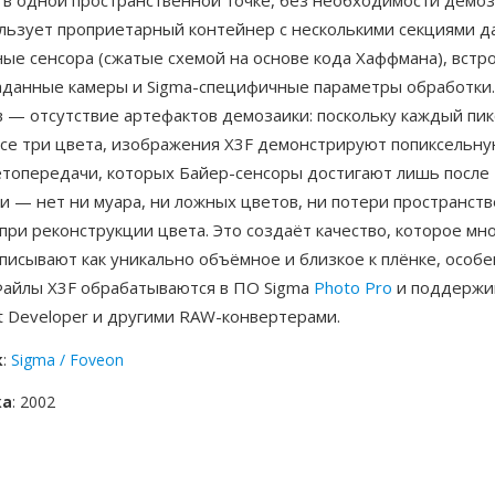
 в одной пространственной точке, без необходимости демоз
льзует проприетарный контейнер с несколькими секциями д
ые сенсора (сжатые схемой на основе кода Хаффмана), встр
аданные камеры и Sigma-специфичные параметры обработки.
 — отсутствие артефактов демозаики: поскольку каждый пик
все три цвета, изображения X3F демонстрируют попиксельну
етопередачи, которых Байер-сенсоры достигают лишь после
и — нет ни муара, ни ложных цветов, ни потери пространст
ри реконструкции цвета. Это создаёт качество, которое мн
исывают как уникально объёмное и близкое к плёнке, особе
 Файлы X3F обрабатываются в ПО Sigma
Photo Pro
и поддержи
ent Developer и другими RAW-конвертерами.
к
:
Sigma / Foveon
ка
: 2002