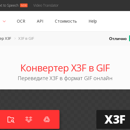
xt to Speech
Video Translator
ь
OCR
API
Стоимость
Help
Отлично
ер X3F
X3F в GIF
Конвертер X3F в GIF
Переведите X3F в формат GIF онлайн
X3F