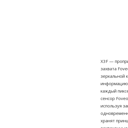
X3F — пропр
захвата Fove
зеркальной 
информацию 
каждый пиксе
сенсор Foveo
используя з
одновременно
хранят прин