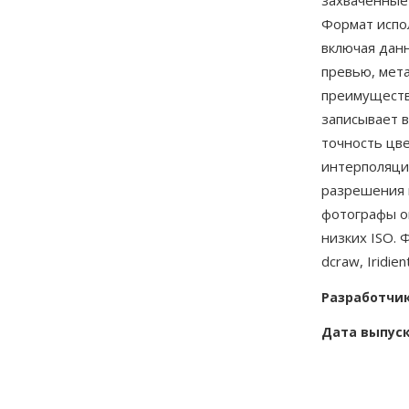
захваченные
Формат испо
включая данн
превью, мет
преимуществ
записывает 
точность цв
интерполяци
разрешения п
фотографы оп
низких ISO.
dcraw, Iridi
Разработчи
Дата выпус