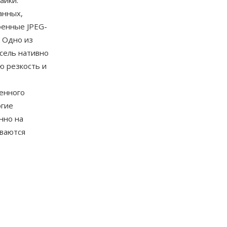
аики.
анных,
оенные JPEG-
 Одно из
сель нативно
ю резкость и
венного
огие
нно на
ваются