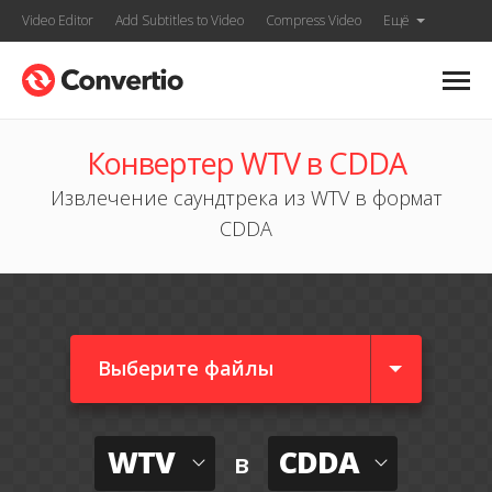
Video Editor
Add Subtitles to Video
Compress Video
Ещё
Конвертер WTV в CDDA
Извлечение саундтрека из WTV в формат
CDDA
Выберите файлы
WTV
CDDA
в