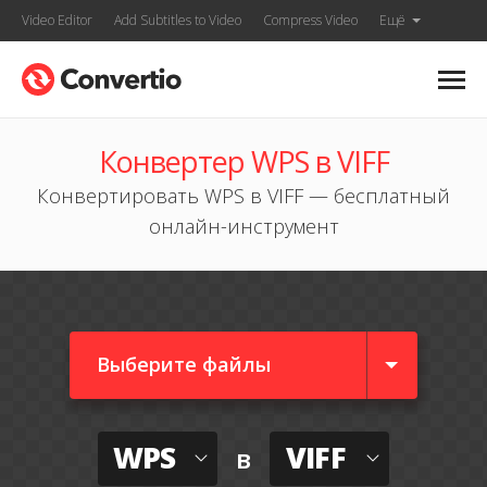
Video Editor
Add Subtitles to Video
Compress Video
Ещё
Конвертер WPS в VIFF
Конвертировать WPS в VIFF — бесплатный
онлайн-инструмент
Выберите файлы
WPS
VIFF
в