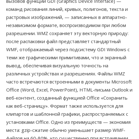
вызовов функций GDI (Graphics Device Interface) —
команд рисования линий, кривых, полигонов, текста и
растровых изображений, — записанных в аппаратно-
независимом формате, воспроизводимом при любом
разрешении. WMZ сохраняет эту векторную природу:
после распаковки файл представляет стандартный
WMF, отображаемый через подсистему GDI Windows с
теми же графическими примитивами, что и экранный
вывод, обеспечивая визуальную точность на
различных устройствах и разрешениях. Файлы WMZ
часто встречаются встроенными в документы Microsoft
Office (Word, Excel, PowerPoint), HTML-письма Outlook и
веб-контент, созданный функцией Office «Сохранить
как веб-страницу». Формат также используется для
клипартов и шаблонной графики, распространяемых с
установками Office. Одно из преимуществ — экономия
места: gzip-сжатие обычно уменьшает размер WMF-
файлов на 60-80%, что существенно при встраивании