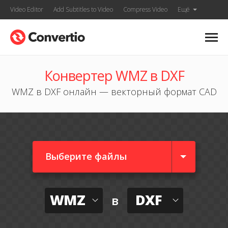
Video Editor
Add Subtitles to Video
Compress Video
Ещё
Конвертер WMZ в DXF
WMZ в DXF онлайн — векторный формат CAD
Выберите файлы
WMZ
DXF
в