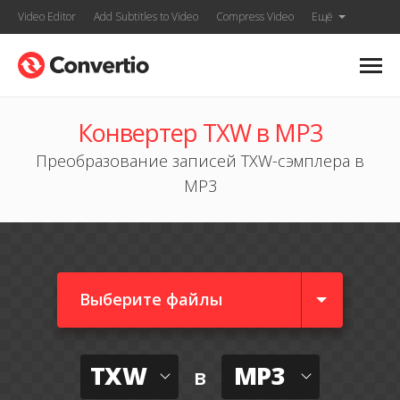
Video Editor
Add Subtitles to Video
Compress Video
Ещё
Конвертер TXW в MP3
Преобразование записей TXW-сэмплера в
MP3
Выберите файлы
TXW
MP3
в