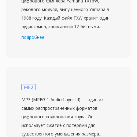
цифрового сэмплера Yamaha TX16W,
рэкового модуля, выпущенного Yamaha в
1988 году. Каждый файл TXW хранит один
аудиосэмпл, записанный 12-битными
аналого-цифровыми преобразователями
подробнее
устройства с выбором частоты
дискретизации 16,7 кГц, 33,3 кГц или 50 кГц
в монорежиме. Формат проектировался под
архитектуру сэмплера — 1,5 МБ встроенной
оперативной памяти с возможностью
расширения картами памяти — поэтому
MP3
файлы компактны и оптимизированы для
MP3 (MPEG-1 Audio Layer III) — один из
быстрой загрузки с 3,5-дюймовых дискет.
самых распространённых форматов
Несмотря на 12-битное разрешение, TX16W
цифрового кодирования звука. Он
завоевал преданных поклонников среди
использует сжатие с потерями для
электронных музыкантов, ценивших его
существенного уменьшения размера