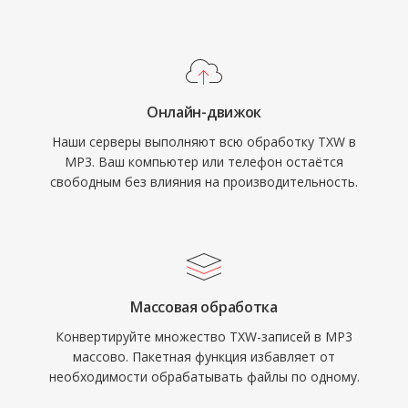
распространение музыки через интернет.
Сегодня MP3 остаётся одним из наиболее
универсально поддерживаемых
аудиоформатов на практически всех
Онлайн-движок
медиаплеерах, операционных системах и
Наши серверы выполняют всю обработку TXW в
портативных устройствах.
MP3. Ваш компьютер или телефон остаётся
свободным без влияния на производительность.
Массовая обработка
Конвертируйте множество TXW-записей в MP3
массово. Пакетная функция избавляет от
необходимости обрабатывать файлы по одному.