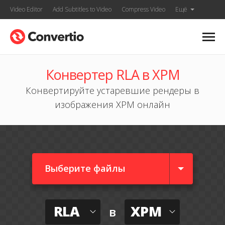
Video Editor
Add Subtitles to Video
Compress Video
Ещё
Конвертер RLA в XPM
Конвертируйте устаревшие рендеры в
изображения XPM онлайн
Выберите файлы
RLA
XPM
в