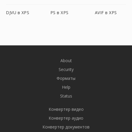
DJVU в XPS
PS в XPS
AVIF в XPS
About
Security
Форматы
Help
Status
Конвертер видео
Конвертер аудио
Конвертер документов