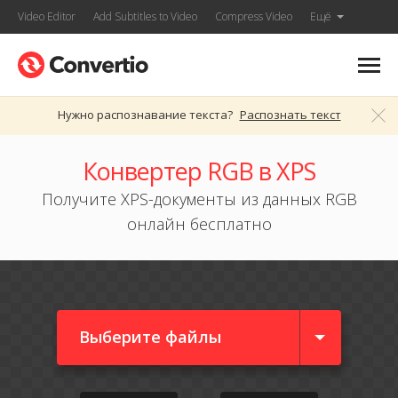
Video Editor
Add Subtitles to Video
Compress Video
Ещё
Нужно распознавание текста?
Распознать текст
Конвертер RGB в XPS
Получите XPS-документы из данных RGB
онлайн бесплатно
Выберите файлы