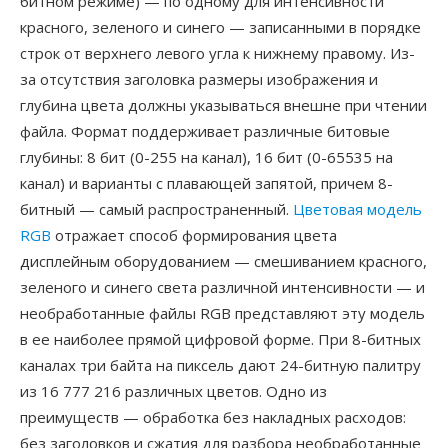
битном режиме) — по одному для интенсивности
красного, зеленого и синего — записанными в порядке
строк от верхнего левого угла к нижнему правому. Из-
за отсутствия заголовка размеры изображения и
глубина цвета должны указываться внешне при чтении
файла. Формат поддерживает различные битовые
глубины: 8 бит (0-255 на канал), 16 бит (0-65535 на
канал) и варианты с плавающей запятой, причем 8-
битный — самый распространенный.
Цветовая модель
RGB
отражает способ формирования цвета
дисплейным оборудованием — смешиванием красного,
зеленого и синего света различной интенсивности — и
необработанные файлы RGB представляют эту модель
в ее наиболее прямой цифровой форме. При 8-битных
каналах три байта на пиксель дают 24-битную палитру
из 16 777 216 различных цветов. Одно из
преимуществ — обработка без накладных расходов:
без заголовков и сжатия для разбора необработанные