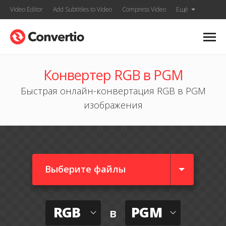
Video Editor
Add Subtitles to Video
Compress Video
Ещё
Конвертер RGB в PGM
Быстрая онлайн-конвертация RGB в PGM
изображения
Выберите файлы
RGB
PGM
в