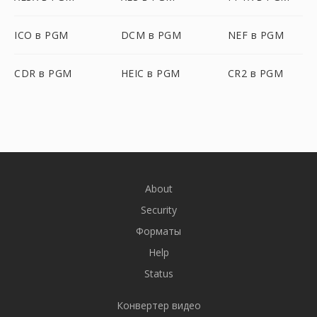
ICO в PGM
DCM в PGM
NEF в PGM
CDR в PGM
HEIC в PGM
CR2 в PGM
About
Security
Форматы
Help
Status
Конвертер видео