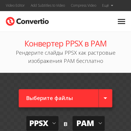
Video Editor
Add Subtitles to Video
Compress Video
Ещё
Конвертер PPSX в PAM
Рендерите слайды PPSX как растровые
изображения PAM бесплатно
Выберите файлы
PPSX
PAM
в