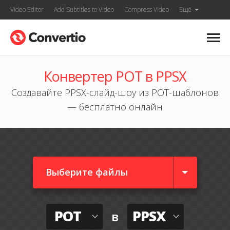
Video Editor
Add Subtitles to Video
Compress Video
Ещё
Конвертер POT в PPSX
Создавайте PPSX-слайд-шоу из POT-шаблонов
— бесплатно онлайн
Выберите файлы
POT
PPSX
в