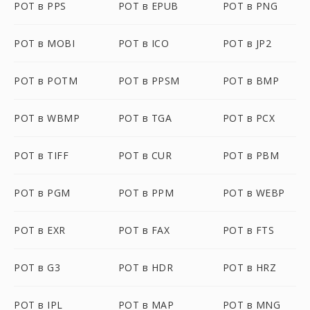
POT в PPS
POT в EPUB
POT в PNG
POT в MOBI
POT в ICO
POT в JP2
POT в POTM
POT в PPSM
POT в BMP
POT в WBMP
POT в TGA
POT в PCX
POT в TIFF
POT в CUR
POT в PBM
POT в PGM
POT в PPM
POT в WEBP
POT в EXR
POT в FAX
POT в FTS
POT в G3
POT в HDR
POT в HRZ
POT в IPL
POT в MAP
POT в MNG