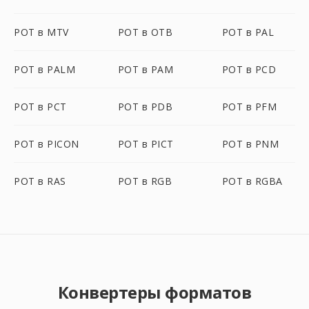
POT в MTV
POT в OTB
POT в PAL
POT в PALM
POT в PAM
POT в PCD
POT в PCT
POT в PDB
POT в PFM
POT в PICON
POT в PICT
POT в PNM
POT в RAS
POT в RGB
POT в RGBA
Конвертеры форматов