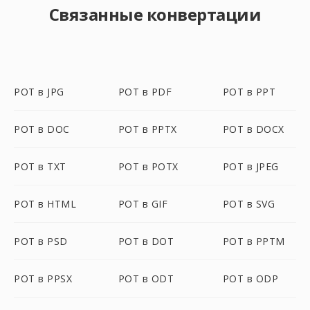
Связанные конвертации
POT в JPG
POT в PDF
POT в PPT
POT в DOC
POT в PPTX
POT в DOCX
POT в TXT
POT в POTX
POT в JPEG
POT в HTML
POT в GIF
POT в SVG
POT в PSD
POT в DOT
POT в PPTM
POT в PPSX
POT в ODT
POT в ODP