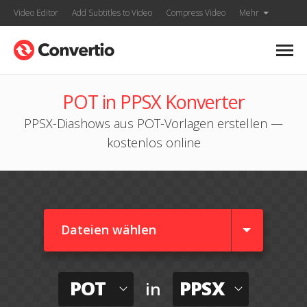
Video Editor
Add Subtitles to Video
Compress Video
Mehr
POT in PPSX Konverter
PPSX-Diashows aus POT-Vorlagen erstellen —
kostenlos online
Dateien wählen
POT
PPSX
in