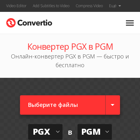
Video Editor
Add Subtitles to Video
Compress Video
Ещё
Конвертер PGX в PGM
Онлайн-конвертер PGX в PGM — быстро и
бесплатно
Выберите файлы
PGX
PGM
в