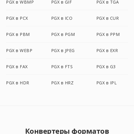
PGX в WBMP
PGX в GIF
PGX в TGA
PGX в PCX
PGX в ICO
PGX в CUR
PGX в PBM
PGX в PGM
PGX в PPM
PGX в WEBP
PGX в JPEG
PGX в EXR
PGX в FAX
PGX в FTS
PGX в G3
PGX в HDR
PGX в HRZ
PGX в IPL
Конвертеры форматов