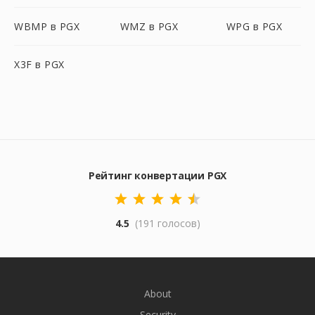
WBMP в PGX
WMZ в PGX
WPG в PGX
X3F в PGX
Рейтинг конвертации PGX
4.5
(191 голосов)
About
Security