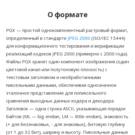
О формате
PGX — простой однокомпонентный растровый формат,
определенный в стандарте
JPEG 2000
(ISO/IEC 15444)
для конформационного тестирования и верификации
реализаций кодеков JPEG 2000 (примерно с 2000 года).
Файлы PGX хранят один компонент изображения (один
цветовой канал или полутоновую плоскость) с
текстовым заголовком и необработанными
пиксельными данными, обеспечивая однозначное
эталонное представление для попиксельного
сравнения выходных данных кодера и декодера.
Заголовок — одна строка ASCII, указывающая порядок
байтов (ML — big-endian, LM — little-endian), знаковость
(+ для беззнаковых, - для знаковых), битовую глубину
(от 1 до 32 бит), ширину и высоту. Пиксельные данные