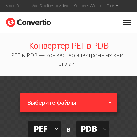
Video Editor
Add Subtitles to Video
Compress Video
Ещё
Конвертер PEF в PDB
PEF в PDB — конвертер электронных книг
онлайн
Выберите файлы
PEF
PDB
в