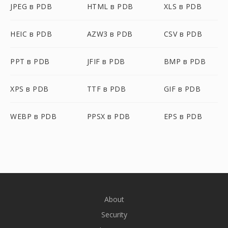
JPEG в PDB
HTML в PDB
XLS в PDB
HEIC в PDB
AZW3 в PDB
CSV в PDB
PPT в PDB
JFIF в PDB
BMP в PDB
XPS в PDB
TTF в PDB
GIF в PDB
WEBP в PDB
PPSX в PDB
EPS в PDB
About
Security