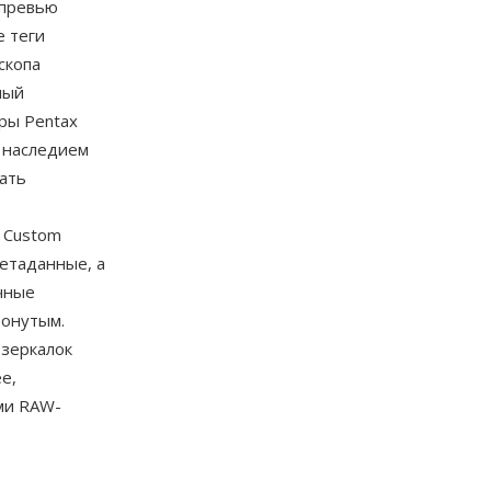
-превью
е теги
скопа
ный
ры Pentax
 наследием
жать
з
 Custom
 метаданные, а
чные
ронутым.
 зеркалок
e,
ыми RAW-