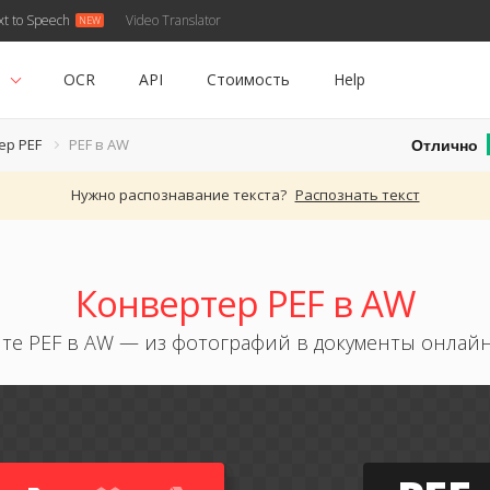
xt to Speech
Video Translator
ь
OCR
API
Стоимость
Help
Отлично
ер PEF
PEF в AW
Нужно распознавание текста?
Распознать текст
Конвертер PEF в AW
те PEF в AW — из фотографий в документы онлайн