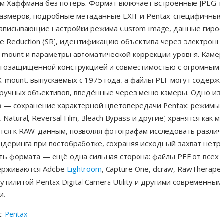
м Хаффмана без потерь. Формат включает встроенные JPEG
размеров, подробные метаданные EXIF и Pentax-специфичны
записывающие настройки режима Custom Image, данные гиро
e Reduction (SR), идентификацию объектива через электрон
-mount и параметры автоматической коррекции уровня. Каме
агозащищённой конструкцией и совместимостью с огромным
-mount, выпускаемых с 1975 года, а файлы PEF могут содер
ручных объективов, введённые через меню камеры. Одно и
 — сохранение характерной цветопередачи Pentax: режимы
, Natural, Reversal Film, Bleach Bypass и другие) хранятся как
тся к RAW-данным, позволяя фотографам исследовать разли
ндеринга при постобработке, сохраняя исходный захват нет
ть формата — ещё одна сильная сторона: файлы PEF от всех
ерживаются Adobe
Lightroom
, Capture One, dcraw, RawTherape
утилитой Pentax Digital Camera Utility и другими современн
и.
к
:
Pentax