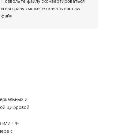
Позвольте файлу сконвертироваться
и вы сразу сможете скачать ваш aw-
файл
зеркальных и
рвой цифровой
 или 14-
нере с