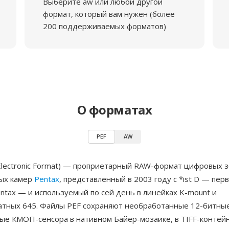
Выберите aw или любой другой
формат, который вам нужен (более
200 поддерживаемых форматов)
О форматах
PEF
AW
 Electronic Format) — проприетарный RAW-формат цифровых 
ых камер
Pentax
, представленный в 2003 году с *ist D — пе
ntax — и используемый по сей день в линейках K-mount и
тных 645. Файлы PEF сохраняют необработанные 12-битные
ые КМОП-сенсора в нативном Байер-мозаике, в TIFF-контей