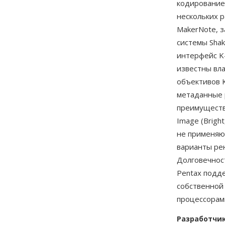
кодирование
нескольких 
MakerNote, 
системы Shak
интерфейс K
известны вл
объективов K
метаданные 
преимуществ
Image (Bright
не применяю
варианты ре
Долговечнос
Pentax подд
собственной 
процессорам
Разработчи