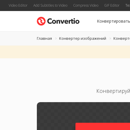
Video Editor
Add Subtitles to Video
Compress Video
GIF Editor
Te
Конвертироват
Главная
Конвертер изображений
Конверт
Конвертируй