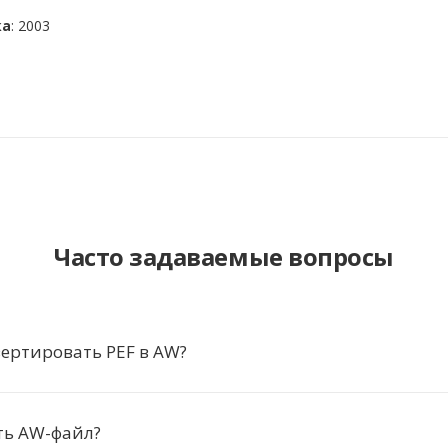
ка
: 2003
Часто задаваемые вопросы
ертировать PEF в AW?
ть AW-файл?