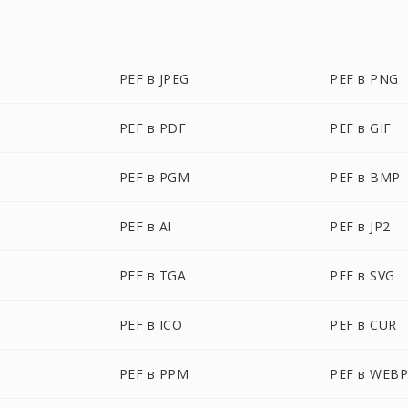
PEF в JPEG
PEF в PNG
PEF в PDF
PEF в GIF
PEF в PGM
PEF в BMP
PEF в AI
PEF в JP2
PEF в TGA
PEF в SVG
PEF в ICO
PEF в CUR
PEF в PPM
PEF в WEB