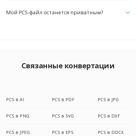
Мой PCS-файл останется приватным?
Связанные конвертации
PCS в AI
PCS в PDF
PCS в JPG
PCS в PNG
PCS в SVG
PCS в DXF
PCS в JPEG
PCS в EPS
PCS в DOCX