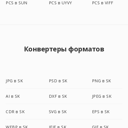
PCS в SUN
PCS в UYVY
PCS в VIFF
Конвертеры форматов
JPG в SK
PSD в SK
PNG в SK
AI в SK
DXF в SK
JPEG в SK
CDR в SK
SVG в SK
EPS в SK
WEBP в SK
JFIF в SK
GIF в SK