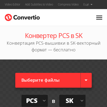
Video Editor
Add Subtitles to Video
Compress Video
Ещё
Конвертер PCS в SK
Конвертация PCS-вышивки в SK-векторный
формат — бесплатно
Выберите файлы
PCS
SK
в