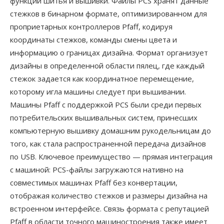
функции шитья и вышивки. Файлы PCS хранят данные
стежков в бинарном формате, оптимизированном для
проприетарных контроллеров Pfaff, кодируя
координаты стежков, команды смены цвета и
информацию о границах дизайна. Формат организует
дизайны в определенной области пялец, где каждый
стежок задается как координатное перемещение,
которому игла машины следует при вышивании.
Машины Pfaff с поддержкой PCS были среди первых
потребительских вышивальных систем, принесших
компьютерную вышивку домашним рукодельницам до
того, как стала распространенной передача дизайнов
по USB. Ключевое преимущество — прямая интеграция
с машиной: PCS-файлы загружаются нативно на
совместимых машинах Pfaff без конвертации,
отображая количество стежков и размеры дизайна на
встроенном интерфейсе. Связь формата с репутацией
Pfaff в области точного машиностроения также имеет