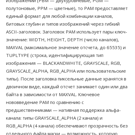
изображений (PBM — двухуровневые, PGM —
полутоновые, PPM — цветные), то PAM предоставляет
единый формат для любой комбинации каналов,
битовых глубин и типов изображений через гибкий
ASCII-заголовок. Заголовок PAM использует пары ключ-
значение: WIDTH, HEIGHT, DEPTH (число каналов),
MAXVAL (максимальное значение отсчета, до 65535) и
TUPLTYPE (строка, идентифицирующая тип
изображения — BLACKANDWHITE, GRAYSCALE, RGB,
GRAYSCALE_ALPHA, RGB_ALPHA или пользовательские
типы). После заголовка пиксельные данные хранятся в
двоичном виде, каждый отсчет занимает один или два
байта в зависимости от MAXVAL. Ключевое
нововведение PAM по сравнению с
предшественниками — нативная поддержка альфа-
канала: типы GRAYSCALE_ALPHA (2 канала) и
RGB_ALPHA (4 канала) обеспечивают прозрачность без
отдельного файла маски — возможность, которую