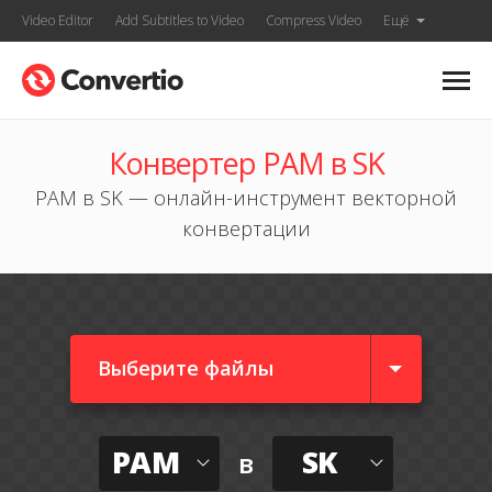
Video Editor
Add Subtitles to Video
Compress Video
Ещё
Конвертер PAM в SK
PAM в SK — онлайн-инструмент векторной
конвертации
Выберите файлы
PAM
SK
в