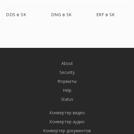
DDS в SK
DNG в SK
ERF в SK
About
Security
Форматы
Help
Status
Конвертер видео
Конвертер аудио
Конвертер документов