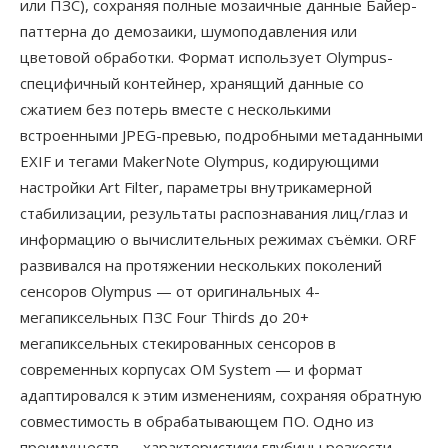
или ПЗС), сохраняя полные мозаичные данные Байер-
паттерна до демозаики, шумоподавления или
цветовой обработки. Формат использует Olympus-
специфичный контейнер, хранящий данные со
сжатием без потерь вместе с несколькими
встроенными JPEG-превью, подробными метаданными
EXIF и тегами MakerNote Olympus, кодирующими
настройки Art Filter, параметры внутрикамерной
стабилизации, результаты распознавания лиц/глаз и
информацию о вычислительных режимах съёмки. ORF
развивался на протяжении нескольких поколений
сенсоров Olympus — от оригинальных 4-
мегапиксельных ПЗС Four Thirds до 20+
мегапиксельных стекированных сенсоров в
современных корпусах OM System — и формат
адаптировался к этим изменениям, сохраняя обратную
совместимость в обрабатывающем ПО. Одно из
преимуществ — характеристики глубины резкости