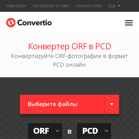
Video Editor
Add Subtitles to Video
Compress Video
Ещё
Конвертер ORF в PCD
Конвертируйте ORF-фотографии в формат
PCD онлайн
Выберите файлы
ORF
PCD
в