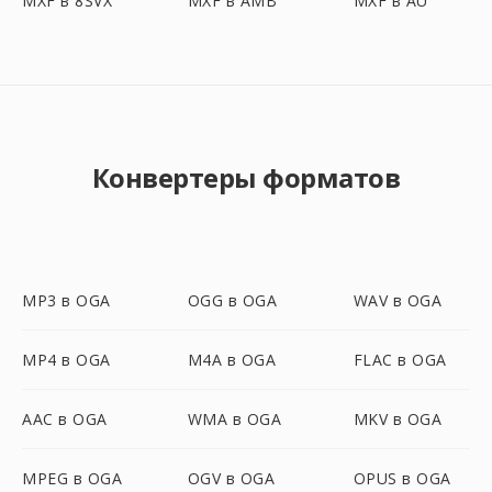
MXF в 8SVX
MXF в AMB
MXF в AU
Конвертеры форматов
MP3 в OGA
OGG в OGA
WAV в OGA
MP4 в OGA
M4A в OGA
FLAC в OGA
AAC в OGA
WMA в OGA
MKV в OGA
MPEG в OGA
OGV в OGA
OPUS в OGA