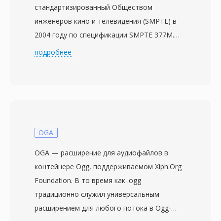
стандартизированный Обществом
инженеров кино и телевидения (SMPTE) в
2004 году по спецификации SMPTE 377M.
Разработанный для индустрии вещания и
подробнее
постпродакшна, MXF обеспечивает
вендоронезависимую оболочку для
переноса видео, аудио и развитых
описательных метаданных между
различными производственными системами
и платформами. Формат поддерживает
OGA
широкий спектр профессиональных кодеков
OGA — расширение для аудиофайлов в
— MPEG-2, AVC-Intra, DNxHD, DNxHR,
контейнере Ogg, поддерживаемом Xiph.Org
ProRes и JPEG 2000, адаптируясь к
Foundation. В то время как .ogg
различным уровням качества: от прокси-
традиционно служил универсальным
монтажа до архива мастер-качества.
расширением для любого потока в Ogg-
Развитая система метаданных — одна из