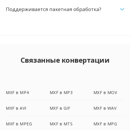
Поддерживается пакетная обработка?
Связанные конвертации
MXF в MP4
MXF в MP3
MXF в MOV
MXF в AVI
MXF в GIF
MXF в WAV
MXF в MPEG
MXF в MTS
MXF в MPG