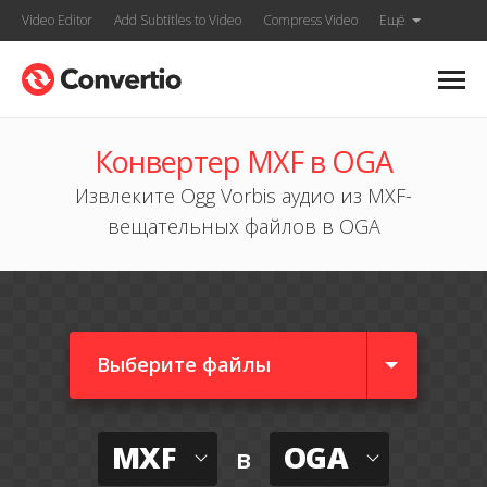
Video Editor
Add Subtitles to Video
Compress Video
Ещё
Конвертер MXF в OGA
Извлеките Ogg Vorbis аудио из MXF-
вещательных файлов в OGA
Выберите файлы
MXF
OGA
в