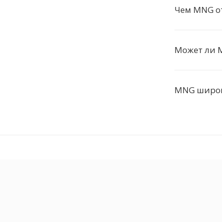
Чем MNG о
Может ли 
MNG широк