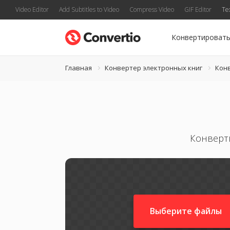
Video Editor
Add Subtitles to Video
Compress Video
GIF Editor
Te
Конвертироват
Главная
Конвертер электронных книг
Кон
Конверт
Выберите файлы