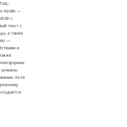
HTML-
n Kindle —
MOBI с
ый текст с
цы, а также
тво —
йствами и
 также
платформах.
е романы
вании. Хотя
прежнему
 создается