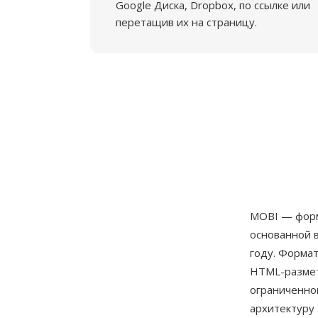
Google Диска, Dropbox, по ссылке или
перетащив их на страницу.
MOBI — форм
основанной 
году. Форма
HTML-размет
ограниченног
архитектуру 