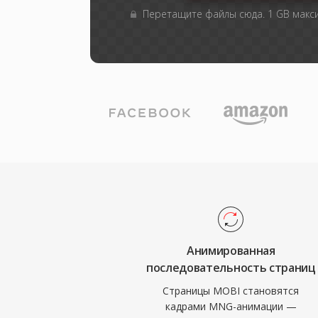
Перетащите файлы сюда. 1 GB мак
Анимированная
последовательность страниц
Страницы MOBI становятся
кадрами MNG-анимации —