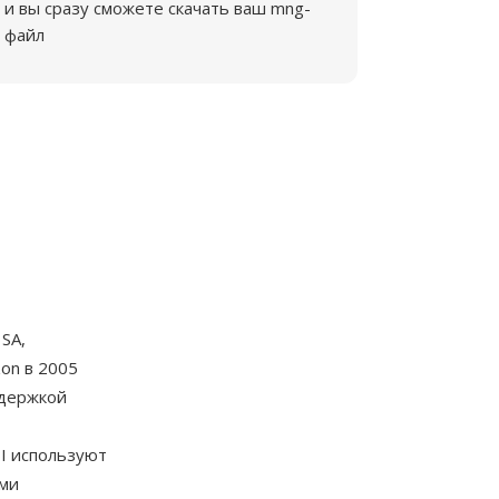
и вы сразу сможете скачать ваш mng-
файл
SA,
on в 2005
ддержкой
I используют
ыми