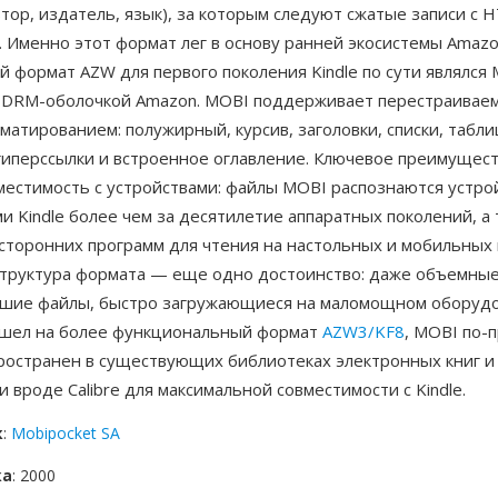
втор, издатель, язык), за которым следуют сжатые записи с 
 Именно этот формат лег в основу ранней экосистемы Amazo
 формат AZW для первого поколения Kindle по сути являлся 
 DRM-оболочкой Amazon. MOBI поддерживает перестраиваем
атированием: полужирный, курсив, заголовки, списки, табли
гиперссылки и встроенное оглавление. Ключевое преимущес
местимость с устройствами: файлы MOBI распознаются устро
 Kindle более чем за десятилетие аппаратных поколений, а
сторонних программ для чтения на настольных и мобильных 
структура формата — еще одно достоинство: даже объемны
шие файлы, быстро загружающиеся на маломощном оборудо
шел на более функциональный формат
AZW3/KF8
, MOBI по-
ространен в существующих библиотеках электронных книг и
 вроде Calibre для максимальной совместимости с Kindle.
к
:
Mobipocket SA
ка
: 2000