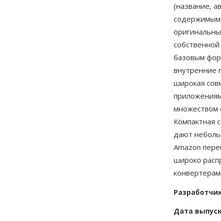
(название, а
содержимым.
оригинальный
собственной
базовым форм
внутренние 
широкая сов
приложениями
множеством 
Компактная 
дают неболь
Amazon пере
широко расп
конвертерами
Разработчи
Дата выпус