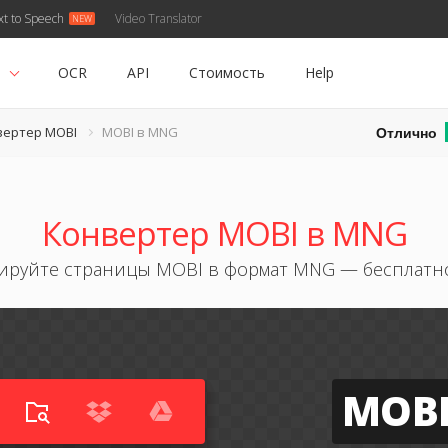
xt to Speech
Video Translator
ь
OCR
API
Стоимость
Help
Отлично
вертер MOBI
MOBI в MNG
Конвертер MOBI в MNG
ируйте страницы MOBI в формат MNG — бесплатн
MOB