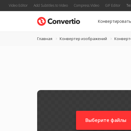
Video Editor
Add Subtitles to Video
Compress Video
GIF Editor
Te
Конвертироват
Главная
Конвертер изображений
Конверт
Выберите файлы