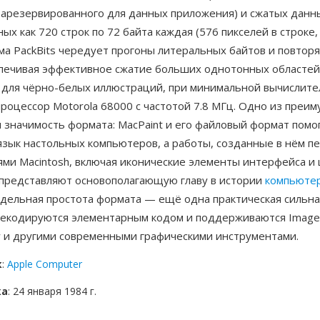
зарезервированного для данных приложения) и сжатых данн
ых как 720 строк по 72 байта каждая (576 пикселей в строке,
ема PackBits чередует прогоны литеральных байтов и повто
спечивая эффективное сжатие больших однотонных областей
 для чёрно-белых иллюстраций, при минимальной вычислит
процессор Motorola 68000 с частотой 7.8 МГц. Одно из преи
 значимость формата: MacPaint и его файловый формат помо
язык настольных компьютеров, а работы, созданные в нём п
ями Macintosh, включая иконические элементы интерфейса 
 представляют основополагающую главу в истории
компьюте
едельная простота формата — ещё одна практическая сильна
екодируются элементарным кодом и поддерживаются Image
w и другими современными графическими инструментами.
к
:
Apple Computer
ка
: 24 января 1984 г.