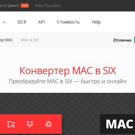
xt to Speech
Video Translator
ь
OCR
API
Стоимость
Help
Отлично
ер MAC
MAC в SIX
Конвертер MAC в SIX
Преобразуйте MAC в SIX — быстро и онлайн
MAC