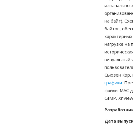
изначально 
организованн
на байт). Сх
байтов, обе
характерных
нагрузке на 
историческая
визуальный 
пользовател
Сьюзен Кэр,
графики
. Пр
файлы MAC д
GIMP, XnVie
Разработчи
Дата выпус