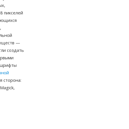
ых,
 8 пикселей
ряющихся
,
ельной
муществ —
гли создать
ервыми
и шрифты
рной
я сторона:
Magick,