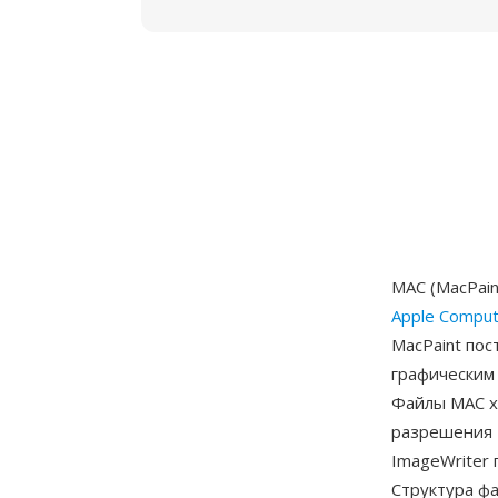
MAC (MacPai
Apple Comput
MacPaint пос
графическим
Файлы MAC х
разрешения 
ImageWriter 
Структура фа