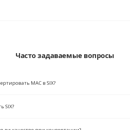
Часто задаваемые вопросы
ертировать MAC в SIX?
ь SIX?
я ли качество при конвертации?