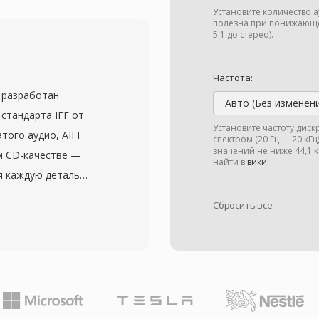
байтному пакету, что
Установите количество 
очной синхронизации и
полезна при понижающе
5.1 до стерео).
произведении с
тура пакетов помогает
Частота:
еменных скоростях
л разработан
елям. M2TS
Авто (Без изменен
 стандарта IFF от
lu-ray — H.264/AVC,
Установите частоту дис
атого аудио, AIFF
спектром (20 Гц — 20 кГ
 Dolby TrueHD, DTS-HD
значений не ниже 44,1
м CD-качестве —
 потерь объёмного
найти в
вики
.
я каждую деталь
 видеокамерами AVCHD
терями. Формат
то делает его
Сбросить все
акже могут нести
ком воспроизведении,
струментов и
зводства. Файлы M2TS
коинженеры на macOS
итров и данные
н гарантирует
потоке. Надёжные
едактирования и
а высококачественных
нулевые потери при