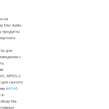
ых на
y Disc Audio-
ay-продукты
портного
еты для
изведении с
ть
ым
AVC, MPEG-2
 для сжатого
ами
AVCHD
 в
зводства.
активных