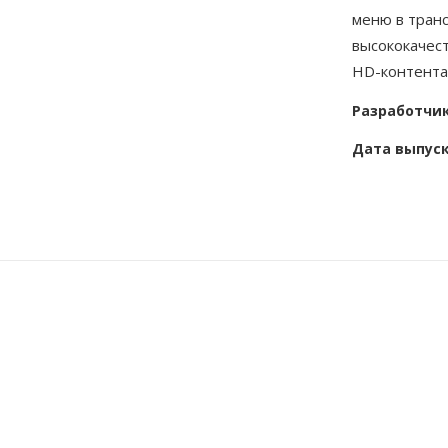
меню в тран
высококачес
HD-контента 
Разработчи
Дата выпус