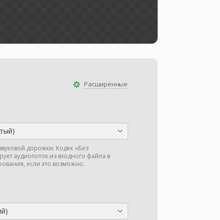
Расширенные
тый)
звуковой дорожки. Кодек «Без
ует аудиопоток из входного файла в
ования, если это возможно.
ий)