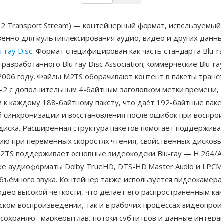
2 Transport Stream) — контейнерный формат, используемый
енно для мультиплексирования аудио, видео и других данн
u-ray Disc
. Формат специфицирован как часть стандарта Blu-ra
, разработанного Blu-ray Disc Association; коммерческие Blu-r
2006 году. Файлы M2TS оборачивают контент в пакеты транс
-2 с дополнительным 4-байтным заголовком метки времени,
 к каждому 188-байтному пакету, что даёт 192-байтные пак
й синхронизации и восстановления после ошибок при воспро
диска. Расширенная структура пакетов помогает поддержива
ию при переменных скоростях чтения, свойственных дисков
M2TS поддерживает основные видеокодеки Blu-ray — H.264/
кже аудиоформаты Dolby TrueHD, DTS-HD Master Audio и LPCM
объёмного звука. Контейнер также используется видеокамер
идео высокой чёткости, что делает его распространённым как
ком воспроизведении, так и в рабочих процессах видеопрои
сохраняют маркеры глав, потоки субтитров и данные интер