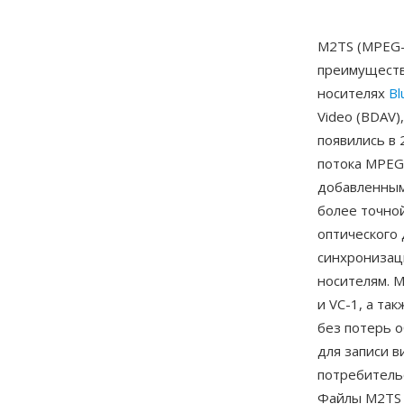
M2TS (MPEG-
преимуществ
носителях
Bl
Video (BDAV)
появились в 
потока MPEG
добавленным
более точно
оптического 
синхронизац
носителям. 
и VC-1, а та
без потерь 
для записи в
потребительс
Файлы M2TS 