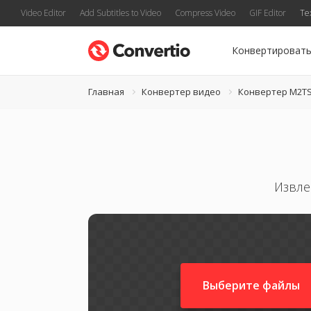
Video Editor
Add Subtitles to Video
Compress Video
GIF Editor
Te
Конвертироват
Главная
Конвертер видео
Конвертер M2T
Извле
Выберите файлы