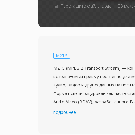
Перетащите файлы сюда. 1 GB мак
M2TS
M2TS (MPEG-2 Transport Stream) — ко
используемый преимущественно для м
аудио, видео и других данных на носител
Формат специфицирован как часть стан
Audio-Video (BDAV), разработанного Blu-
коммерческие Blu-ray-продукты появил
подробнее
M2TS оборачивают контент в пакеты 
MPEG-2 с дополнительным 4-байтным 