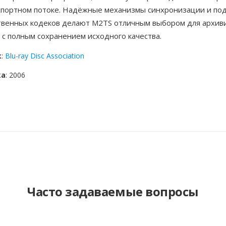
спортном потоке. Надёжные механизмы синхронизации и по
твенных кодеков делают M2TS отличным выбором для архив
с полным сохранением исходного качества.
к
:
Blu-ray Disc Association
ка
: 2006
Часто задаваемые вопросы