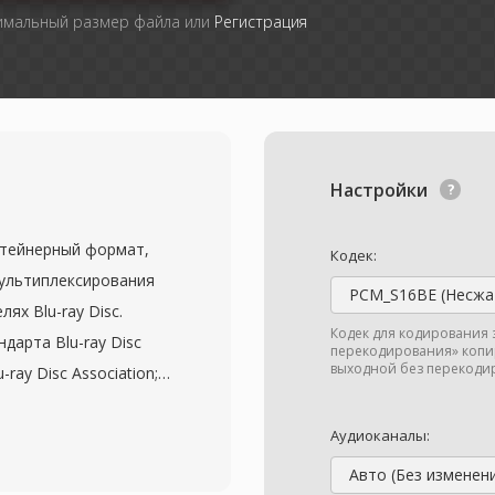
симальный размер файла или
Регистрация
Настройки
нтейнерный формат,
Кодек:
ультиплексирования
PCM_S16BE (Несжа
ях Blu-ray Disc.
Кодек для кодирования 
дарта Blu-ray Disc
перекодирования» копир
выходной без перекодир
ray Disc Association;
ись в 2006 году. Файлы
транспортного потока
Аудиоканалы:
заголовком метки
Авто (Без изменен