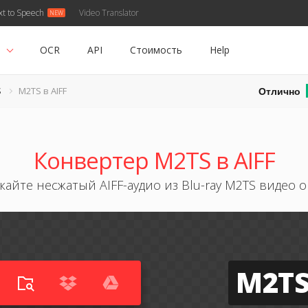
xt to Speech
Video Translator
ь
OCR
API
Стоимость
Help
Отлично
S
M2TS в AIFF
Конвертер M2TS в AIFF
кайте несжатый AIFF-аудио из Blu-ray M2TS видео 
M2T