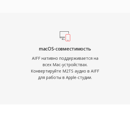
ом для архивирования
MP3 или AAC,
ходного качества.
ает сигнал. Ещё одна
ция с
le, включая Logic Pro
ак рабочий формат.
астоты дискретизации
macOS-совместимость
я высококачественные
AIFF нативно поддерживается на
ктеристики CD. Для
всех Mac-устройствах.
Конвертируйте M2TS аудио в AIFF
ше экономии
для работы в Apple-студии.
м выбором в индустрии