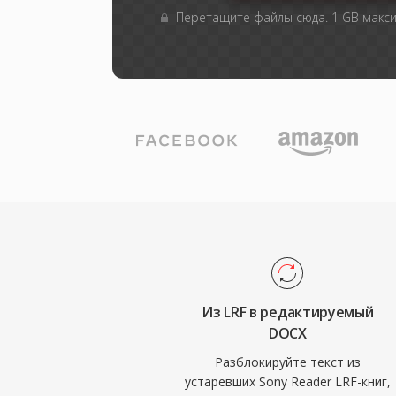
Перетащите файлы сюда. 1 GB макс
Из LRF в редактируемый
DOCX
Разблокируйте текст из
устаревших Sony Reader LRF-книг,