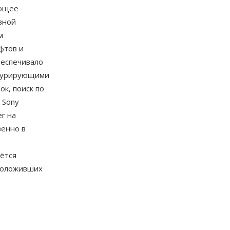
ующее
вной
м
фтов и
беспечивало
нкурирующими
к, поиск по
 Sony
r на
венно в
аётся
 положивших