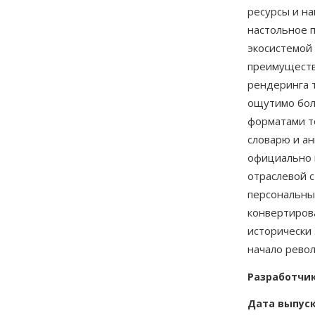
ресурсы и на
настольное п
экосистемой
преимуществ
рендеринга т
ощутимо бол
форматами т
словарю и ан
официально 
отраслевой 
персональных
конвертиров
исторически
начало рево
Разработчи
Дата выпус