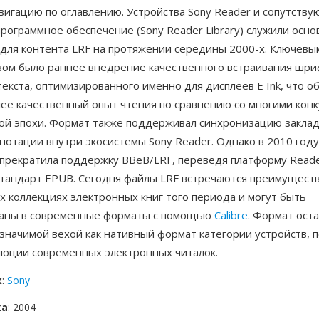
вигацию по оглавлению. Устройства Sony Reader и сопутств
рограммное обеспечение (Sony Reader Library) служили осно
 для контента LRF на протяжении середины 2000-х. Ключевы
ом было раннее внедрение качественного встраивания шри
екста, оптимизированного именно для дисплеев E Ink, что о
ее качественный опыт чтения по сравнению со многими ко
ой эпохи. Формат также поддерживал синхронизацию закладо
нотации внутри экосистемы Sony Reader. Однако в 2010 году
прекратила поддержку BBeB/LRF, переведя платформу Reade
стандарт EPUB. Сегодня файлы LRF встречаются преимущест
 коллекциях электронных книг того периода и могут быть
аны в современные форматы с помощью
Calibre
. Формат ост
 значимой вехой как нативный формат категории устройств,
люции современных электронных читалок.
к
:
Sony
ка
: 2004