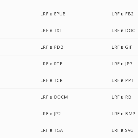
LRF в EPUB
LRF в FB2
LRF в TXT
LRF в DOC
LRF в PDB
LRF в GIF
LRF в RTF
LRF в JPG
LRF в TCR
LRF в PPT
LRF в DOCM
LRF в RB
LRF в JP2
LRF в BMP
LRF в TGA
LRF в SVG