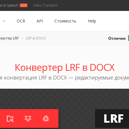
xt to Speech
Video Translator
ь
OCR
API
Стоимость
Help
Отлично
ертер LRF
LRF в DOCX
Конвертер LRF в DOCX
я конвертация LRF в DOCX — редактируемые доку
LRF