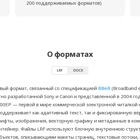
200 поддерживаемых форматов)
О форматах
LRF
DOCX
вый формат, связанный со спецификацией
BBeB
(Broadband 
тно разработанной Sony и Canon и представленной в 2004 год
000EP — первой в мире коммерческой электронной читалкой 
поддерживает как адаптивный текст, так и фиксированную вё
рифты, изображения, векторную графику и метаданные в ко
нтейнер. Файлы LRF используют блочную внутреннюю структ
бъектов, описывающими макеты страниц, текстовые потоки,