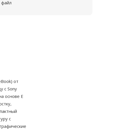
файл
eBook) от
у с Sony
на основе E
рстку,
мпактный
уру с
 графические