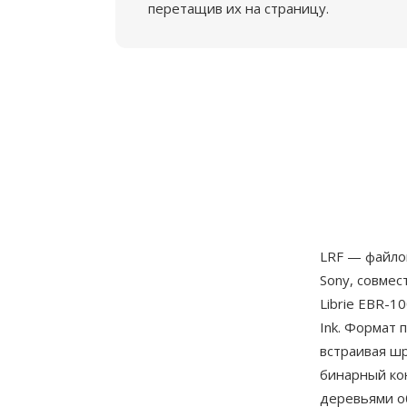
перетащив их на страницу.
LRF — файло
Sony, совмес
Librie EBR-1
Ink. Формат 
встраивая ш
бинарный ко
деревьями о