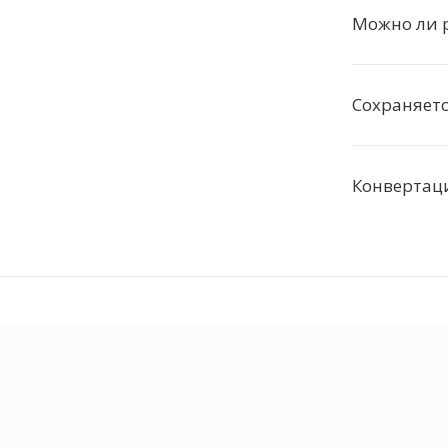
Можно ли р
Сохраняетс
Конвертаци