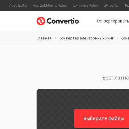
Video Editor
Add Subtitles to Video
Compress Video
GIF Editor
Te
Конвертироват
Главная
Конвертер электронных книг
Конв
Бесплатна
Выберите файлы